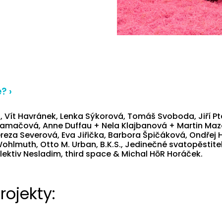
? ›
, Vít Havránek, Lenka Sýkorová, Tomáš Svoboda, Jiří Pt
Lamačová, Anne Duffau + Nela Klajbanová + Martin Maz
eza Severová, Eva Jiřička, Barbora Špičáková, Ondřej 
ohlmuth, Otto M. Urban, B.K.S., Jedinečné svatopěstite
lektiv Nesladim, third space & Michal HōR Horáček.
rojekty: