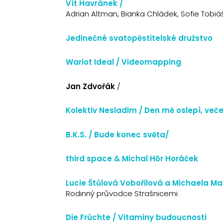
Vít Havránek /
Adrian Altman, Bianka Chládek, Sofie Tobi
Jedinečné svatopěstitelské družstvo
Wariot Ideal / Videomapping
Jan Zdvořák
/
Kolektiv Nesladim / Den mě oslepí, večer
B.K.S. / Bude konec světa/
third space & Michal Hōr Horáček
Lucie Štůlová Vobořilová a Michaela Ma
Rodinný průvodce Strašnicemi
Die Früchte / Vitaminy budoucnosti