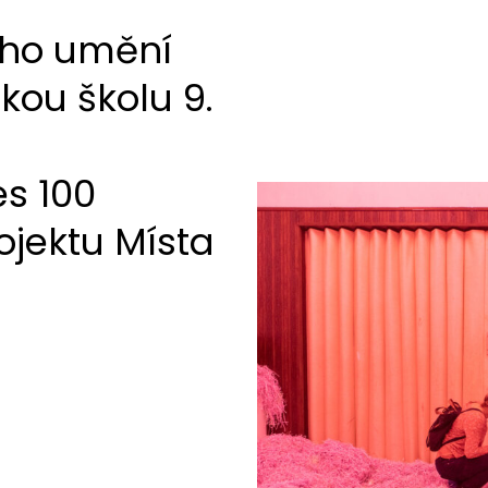
ho umění
kou školu 9.
es 100
ojektu Místa