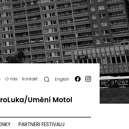
ě
O nás
Kontakt
English
roLuka/Umění Motol
ENKY
PARTNEŘI FESTIVALU