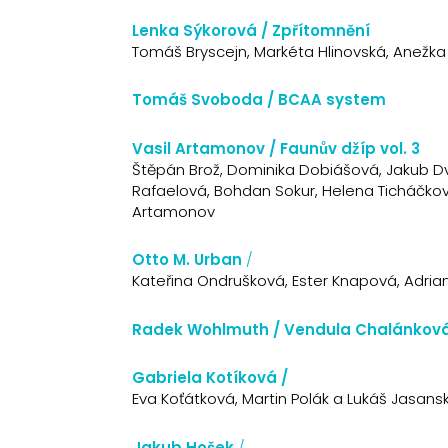
Lenka Sýkorová / Zpřítomnění
Tomáš Bryscejn, Markéta Hlinovská, Anežka H
Tomáš Svoboda / BCAA system
Vasil Artamonov / Faunův džíp vol. 3
Štěpán Brož, Dominika Dobiášová, Jakub Dvo
Rafaelová, Bohdan Sokur, Helena Ticháčková,
Artamonov
Otto M. Urban
/
Kateřina Ondrušková, Ester Knapová, Adri
Radek Wohlmuth / Vendula Chalánkov
Gabriela Kotíková /
Eva Koťátková, Martin Polák a Lukáš Jasansk
Jakub Hošek
/