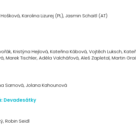
ošková, Karolina Lizurej (PL), Jasmin Schaitl (AT)
řák, Kristýna Hejlová, Kateřina Kábová, Vojtěch Luksch, Kateř
 Marek Tischler, Adéla Valchářová, Aleš Zapletal, Martin Grač
ana Sarnová, Jolana Kahounová
á: Devadesátky
ý, Robin Seidl