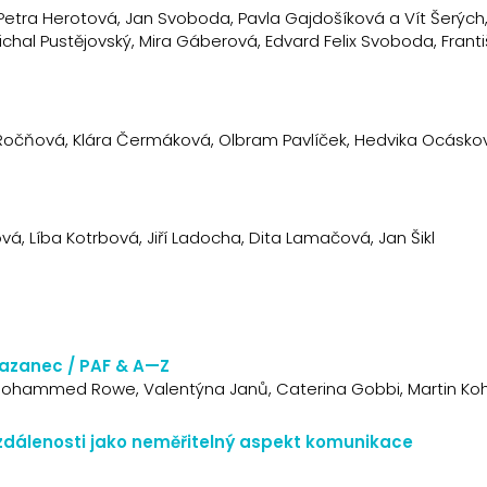
etra Herotová, Jan Svoboda, Pavla Gajdošíková a Vít Šerých
Michal Pustějovský, Mira Gáberová, Edvard Felix Svoboda, Frant
Ročňová, Klára Čermáková, Olbram Pavlíček, Hedvika Ocáskov
á, Líba Kotrbová, Jiří Ladocha, Dita Lamačová, Jan Šikl
Mazanec / PAF & A—Z
 Mohammed Rowe, Valentýna Janů, Caterina Gobbi, Martin Ko
vzdálenosti jako neměřitelný aspekt komunikace