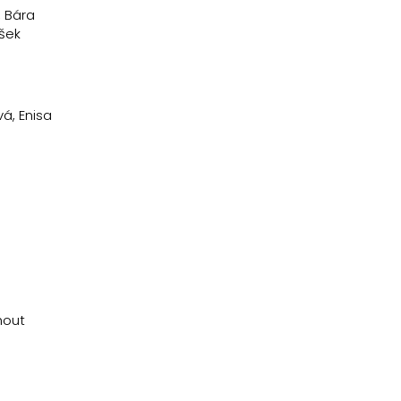
, Bára
išek
á, Enisa
hout