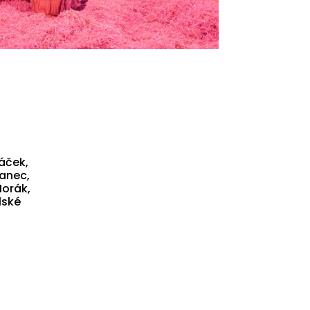
áček,
anec,
Horák,
lské