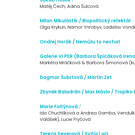
Matěj Čech, Adina Šulcová
Milan Mikuláštík / Biopolitický refektář
Olga Krykun, Namor Ynrobyv, Ladislav Vond
Ondřej Horák / Nemůžu to nechat
Galerie VI PER (Barbora Špičáková Irena 
Markéta Mráčková & Barbora Šimonová (kult
Dagmar Šubrtová / Martin Zet
Zbyněk Baladrán / Max Máslo / Tropiko
Marie Foltýnová
/
Ida Chuchlíková a Andrea Gamba, Vendulk
Valášek), Lucie Fryčová
Tereza Severová / Svítící oči