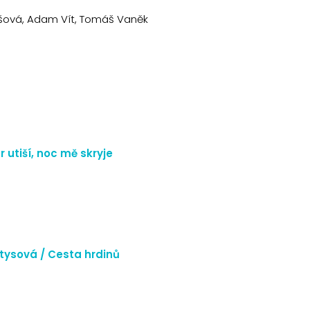
ášová, Adam Vít, Tomáš Vaněk
 utiší, noc mě skryje
tysová / Cesta hrdinů