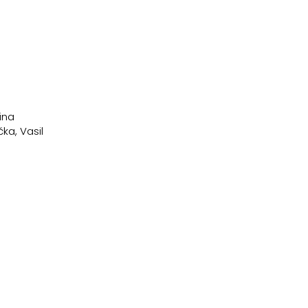
ina
ka, Vasil