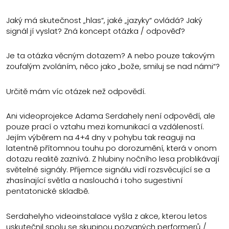
Jaký má skutečnost „hlas“, jaké „jazyky“ ovládá? Jaký
signál jí vyslat? Zná koncept otázka / odpověď?
Je ta otázka věcným dotazem? A nebo pouze takovým
zoufalým zvoláním, něco jako „bože, smiluj se nad námi“?
Určitě mám víc otázek než odpovědí.
Ani videoprojekce Adama Serdahely není odpovědí, ale
pouze prací o vztahu mezi komunikací a vzdáleností.
Jejím výběrem na 4+4 dny v pohybu tak reaguji na
latentně přítomnou touhu po dorozumění, která v onom
dotazu realitě zaznívá. Z hlubiny nočního lesa problikávají
světelné signály. Příjemce signálu vidí rozsvěcující se a
zhasínající světla a naslouchá i toho sugestivní
pentatonické skladbě.
Serdahelyho videoinstalace vyšla z akce, kterou letos
uskutečnil spolu se skupinou pozvaných performerů /