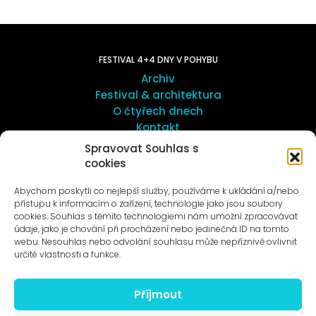
FESTIVAL 4+4 DNY V POHYBU
Archiv
Festival & architektura
O čtyřech dnech
Kontakt
Spravovat Souhlas s
cookies
UMĚNÍ VENKU
Galerie ProLuka
Abychom poskytli co nejlepší služby, používáme k ukládání a/nebo
O umění v Motole
přístupu k informacím o zařízení, technologie jako jsou soubory
cookies. Souhlas s těmito technologiemi nám umožní zpracovávat
údaje, jako je chování při procházení nebo jedinečná ID na tomto
webu. Nesouhlas nebo odvolání souhlasu může nepříznivě ovlivnit
určité vlastnosti a funkce.
Příjmout
Novinky na e-mail