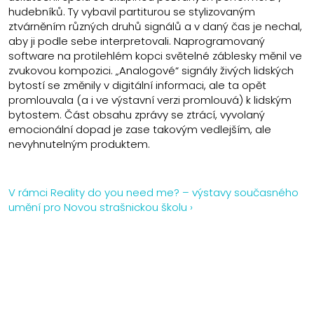
hudebníků. Ty vybavil partiturou se stylizovaným
ztvárněním různých druhů signálů a v daný čas je nechal,
aby ji podle sebe interpretovali. Naprogramovaný
software na protilehlém kopci světelné záblesky měnil ve
zvukovou kompozici. „Analogové“ signály živých lidských
bytostí se změnily v digitální informaci, ale ta opět
promlouvala (a i ve výstavní verzi promlouvá) k lidským
bytostem. Část obsahu zprávy se ztrácí, vyvolaný
emocionální dopad je zase takovým vedlejším, ale
nevyhnutelným produktem.
V rámci Reality do you need me? – výstavy současného
umění pro Novou strašnickou školu ›