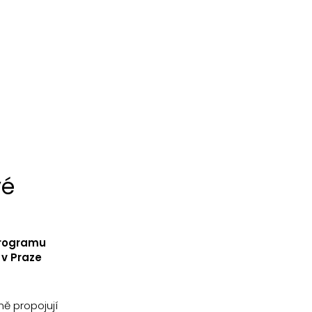
vé
programu
 v Praze
ě propojují