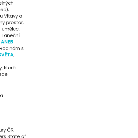
elných
nec).
u Vltavy a
ný prostor,
o umělce,
. Taneční
 ANEB
). Rodinám s
SVĚTA
,
, které
vede
 a
ury ČR,
ers State of