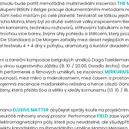
estivalu bude patřit mimořádné multimediální inscenaci
THE 
. „Uskupení BERLIN z Belgie pracuje dokumentárními metodami n
tům nebo místům po celé planetě. Tentokrát se látkou jejich
icha Mohra, který byl za druhé světové války inspicientem Be
jeni kamerami, technikou rozhovorů, střihovými tabulkami a her
i: s trochou více barev, živými úhly pohledu a štětcem, který pro
sty De Standaard a De Morgen zařadily mezi deset nejlepších i
el festivalu 4 + 4 dny v pohybu, dramaturg a kurátor divadelní 
bní a taneční kompozice belgických umělců Daga Taeldema
 vlnou sugestivního zážitku (8. 10. / 20.00, Divadlo Archa). Gun
ých performerek a filmových umělkyň, se inscenací
MERKURIU
udoucností, mezi mikro a makrokosmem, mezi časem a prostorem
 a dojemná inscenace maďarského režiséra a herce László Gö
eny, která přežila šoa a věřila v ideály komunismu (13. 10. / 18
rmanci
ELUSIVE MATTER
obyčejné spirály kouře na projekčním
 z neurčité mlhoviny snový prostor. Performance
FIELD
zase vych
ektromagnetickými póly, které jsou neviditelné, ale všudypří
projekty kanadského multimediálního umělce Martina Messiera 