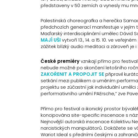
představeny v 50 zemích a vynesly mu mn
Palestinská choreografka a herečka Sama
předchozích generací manifestuje v jejím tě
Maďarský interdisciplinární umělec Dávid 
MAJÍ UŠI
vytvoří 13., 14. a 15. 10. ve veřejn
zážitek blízký audio meditaci a zároveň je
České premiéry
vznikají přímo pro festiva
nebude možné po skončení letošního ročníku
ZAKOŘENIT A PROPOJIT SE
připravil kuráto
setkání mezi publikem a uměním performanc
projektu se zúčastní jak individuální uměl
performativního umění PAErsche,“ zve Pavel
Přímo pro festival a ikonický prostor býval
koncipována site-specific inscenace s n
Nejnovější autorská inscenace Kolektivu N
narcistických manipulátorů. Dokážete se včas
Wariot Ideal s předními českými a zahrani