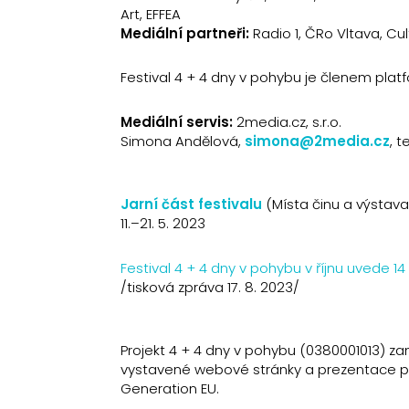
Art, EFFEA
Mediální partneři:
Radio 1, ČRo Vltava, Cul
Festival 4 + 4 dny v pohybu je členem plat
Mediální servis:
2media.cz, s.r.o.
Simona Andělová,
simona@2media.cz
, t
Jarní část festivalu
(Místa činu a výsta
11.–21. 5. 2023
Festival 4 + 4 dny v pohybu v říjnu uvede 
/tisková zpráva 17. 8. 2023/
Projekt 4 + 4 dny v pohybu (0380001013) za
vystavené webové stránky a prezentace proj
Generation EU.