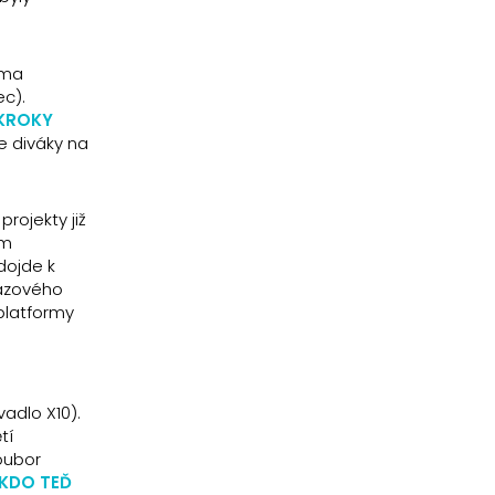
uma
ec).
KROKY
ve diváky na
projekty již
em
 dojde k
rázového
 platformy
ivadlo X10).
tí
Soubor
 KDO TEĎ