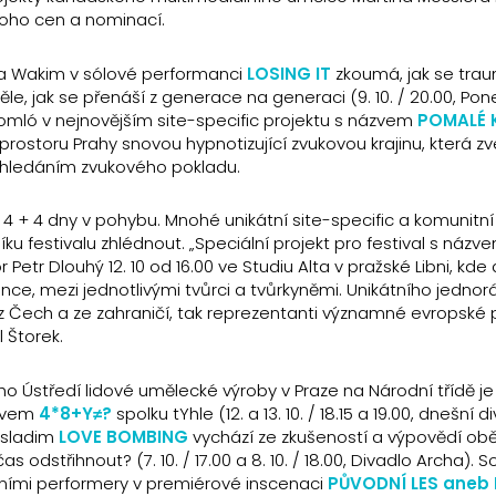
oho cen a nominací.
a Wakim v sólové performanci
LOSING IT
zkoumá, jak se tra
le, jak se přenáší z generace na generaci (9. 10. / 20.00, Pon
Somló v nejnovějším site-specific projektu s názvem
POMALÉ 
ém prostoru Prahy snovou hypnotizující zvukovou krajinu, která z
 i hledáním zvukového pokladu.
l 4 + 4 dny v pohybu. Mnohé unikátní site-specific a komunitní 
 festivalu zhlédnout. „Speciální projekt pro festival s názv
r Petr Dlouhý 12. 10 od 16.00 ve Studiu Alta v pražské Libni, kde
e, mezi jednotlivými tvůrci a tvůrkyněmi. Unikátního jedno
ci z Čech a ze zahraničí, tak reprezentanti významné evropské
 Štorek.
ého Ústředí lidové umělecké výroby v Praze na Národní třídě je
ázvem
4*8+Y≠?
spolku tYhle (12. a 13. 10. / 18.15 a 19.00, dnešní d
esladim
LOVE BOMBING
vychází ze zkušeností a výpovědí obě
 odstřihnout? (7. 10. / 17.00 a 8. 10. / 18.00, Divadlo Archa). 
čními performery v premiérové inscenaci
PŮVODNÍ LES aneb