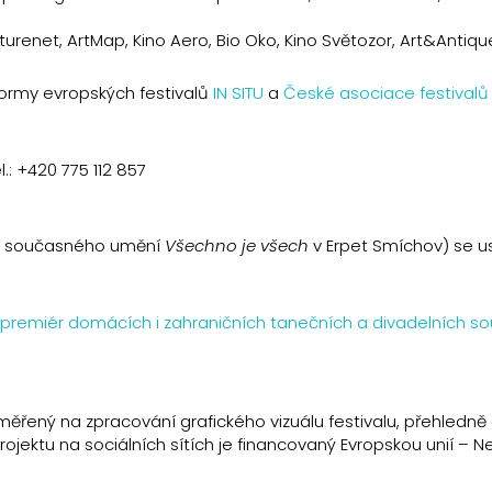
turenet, ArtMap, Kino Aero, Bio Oko, Kino Světozor, Art&Antiqu
formy evropských festivalů
IN SITU
a
České asociace festivalů
el.: +420 775 112 857
va současného umění
Všechno je všech
v Erpet Smíchov) se u
14 premiér domácích i zahraničních tanečních a divadelních s
měřený na zpracování grafického vizuálu festivalu, přehledně 
ektu na sociálních sítích je financovaný Evropskou unií – N