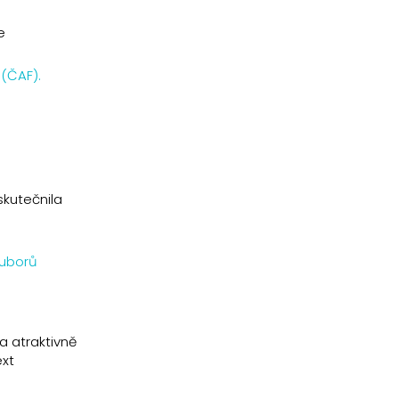
e
 (ČAF).
skutečnila
ouborů
a atraktivně
ext