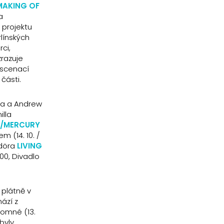
MAKING OF
a
 projektu
rlínských
ci,
zrazuje
nscenací
části.
na a Andrew
illa
S/MERCURY
 (14. 10. /
ndöra
LIVING
.00, Divadlo
 plátně v
ází z
tomné (13.
byly