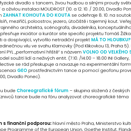
fyzické divadlo s tancem, živou hudbou a silnými proudy svět
 oživlou instalaci MOUDROST (10. a 12. 10. / 20.00, Divadlo Po
em
ZAHNAT KOHOUTA DO KOUTA
se odehraje 8. 10. na soutok
íň, meziříčí, poloostrov, jezero, útočiště i tajemný kout. Veřej
krajinného architekta, scénografa, divadelníka, konceptuálníh
přesňuje iniciátor a kurátor site specific projektu Tomáš Žižka
i a dospívající, vytvořilo netradiční projekt
MÁ TO HLOUBKU?
iví jedinečnou vilu ve svahu Klamovky (Pod Klikovkou 13, Praha 5
ení PYL „performativní hřiště“ s názvem
VOLNO OD VELKÉHO 
 soužití lidí a neživých entit. (7.10. /14:00 – 18:00 INI Gallery,
ective se rád přeskupuje a navazuje na experimentální formy
inscenaci
GEO
prostřednictvím tance a pomocí geofonu pro
.00, Divadlo Ponec).
ybu bude
Choreografické fórum
– skupina složená z českých
říznivců tance bude na fóru analyzovat choreografické téma
án s finanční podporou:
hlavní město Praha, Ministerstvo kult
urope Programme of the European Union, Goethe Institut, Fland