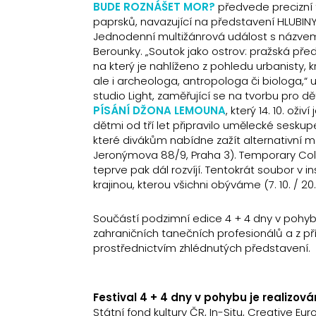
BUDE ROZNÁŠET MOR?
předvede precizní 
paprsků, navazující na představení HLUBINY a
Jednodenní multižánrová událost s názv
Berounky. „Soutok jako ostrov: pražská předs
na který je nahlíženo z pohledu urbanisty, 
ale i archeologa, antropologa či biologa,“ u
studio Light, zaměřující se na tvorbu pro dět
PÍSÁNÍ DŽONA LEMOUNA
, který 14. 10. ož
dětmi od tří let připravilo umělecké seskup
které divákům nabídne zažít alternativní model
Jeronýmova 88/9, Praha 3). Temporary Coll
teprve pak dál rozvíjí. Tentokrát soubor v 
krajinou, kterou všichni obýváme (7. 10. / 20
Součástí podzimní edice 4 + 4 dny v poh
zahraničních tanečních profesionálů a z p
prostřednictvím zhlédnutých představení.
Festival 4 + 4 dny v pohybu je realizov
Státní fond kultury ČR, In-Situ, Creative E