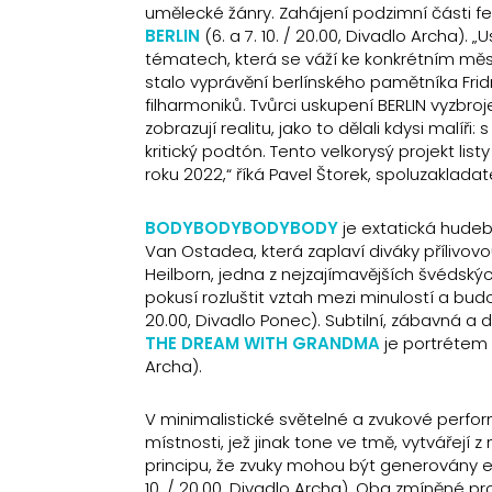
umělecké žánry. Zahájení podzimní části f
BERLIN
(6. a 7. 10. / 20.00, Divadlo Archa)
tématech, která se váží ke konkrétním měs
stalo vyprávění berlínského pamětníka Fridr
filharmoniků. Tvůrci uskupení BERLIN vyzbro
zobrazují realitu, jako to dělali kdysi malíř
kritický podtón. Tento velkorysý projekt li
roku 2022,“ říká Pavel Štorek, spoluzakladat
BODYBODYBODYBODY
je extatická hude
Van Ostadea, která zaplaví diváky přílivovou
Heilborn, jedna z nejzajímavějších švédsk
pokusí rozluštit vztah mezi minulostí a b
20.00, Divadlo Ponec). Subtilní, zábavná
THE DREAM WITH GRANDMA
je portrétem ž
Archa).
V minimalistické světelné a zvukové perfo
místnosti, jež jinak tone ve tmě, vytvářejí
principu, že zvuky mohou být generovány el
10. / 20.00, Divadlo Archa). Oba zmíněné 