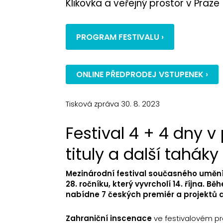
Klikovka a veřejný prostor v Praze
PROGRAM FESTIVALU ›
ONLINE PŘEDPRODEJ VSTUPENEK ›
Tisková zpráva 30. 8. 2023
Festival 4 + 4 dny 
tituly a další tahák
Mezinárodní festival současného umění 
28. ročníku, který vyvrcholí 14. října. B
nabídne 7 českých premiér a projektů a
Zahraniční inscenace
ve festivalovém pr