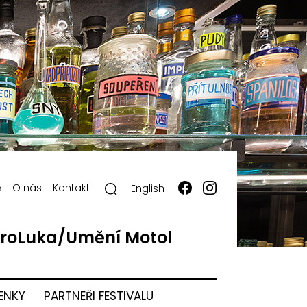
ě
O nás
Kontakt
English
roLuka/Umění Motol
ENKY
PARTNEŘI FESTIVALU