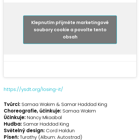
Klepnutím přijměte marketingové
soubory cookie a povolte tento
obsah
https://ysdt.org/losing-it/
Tvůrci:
Samaa Wakim & Samar Haddad King
Choreografie, účinkuje:
Samaa Wakim
Účinkuje:
Nancy Mkaabal
Hudba:
Samar Haddad King
Světelný design:
Cord Haldun
Píseň:
Turathy (Album: Autostrad)