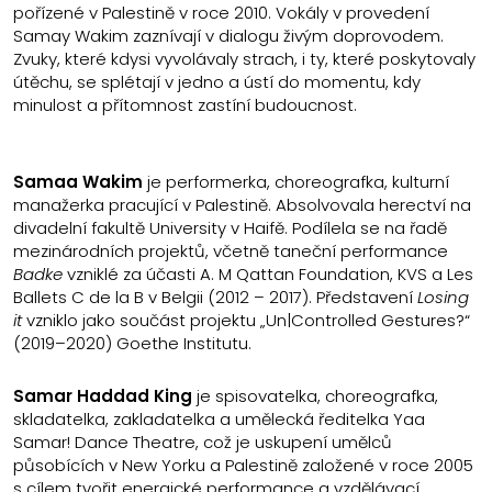
pořízené v Palestině v roce 2010. Vokály v provedení
Samay Wakim zaznívají v dialogu živým doprovodem.
Zvuky, které kdysi vyvolávaly strach, i ty, které poskytovaly
útěchu, se splétají v jedno a ústí do momentu, kdy
minulost a přítomnost zastíní budoucnost.
Samaa Wakim
je performerka, choreografka, kulturní
manažerka pracující v Palestině. Absolvovala herectví na
divadelní fakultě University v Haifě. Podílela se na řadě
mezinárodních projektů, včetně taneční performance
Badke
vzniklé za účasti A. M Qattan Foundation, KVS a Les
Ballets C de la B v Belgii (2012 – 2017). Představení
Losing
it
vzniklo jako součást projektu „Un|Controlled Gestures?“
(2019–2020) Goethe Institutu.
Samar Haddad King
je spisovatelka, choreografka,
skladatelka, zakladatelka a umělecká ředitelka Yaa
Samar! Dance Theatre, což je uskupení umělců
působících v New Yorku a Palestině založené v roce 2005
s cílem tvořit energické performance a vzdělávací