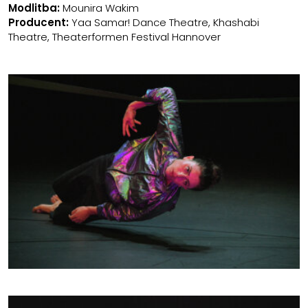
Modlitba:
Mounira Wakim
Producent:
Yaa Samar! Dance Theatre, Khashabi
Theatre, Theaterformen Festival Hannover