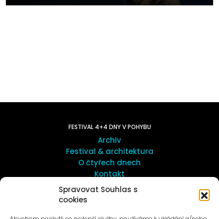
FESTIVAL 4+4 DNY V POHYBU
Archiv
Festival & architektura
O čtyřech dnech
Kontakt
Spravovat Souhlas s
UMĚNÍ VENKU
cookies
Galerie ProLuka
Abychom poskytli co nejlepší služby, používáme k ukládání a/nebo