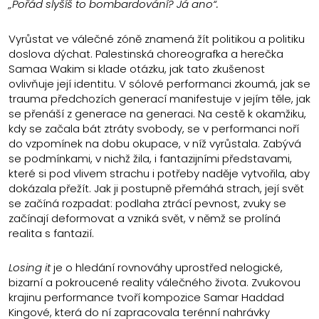
„Pořád slyšíš to bombardování? Já ano“.
Vyrůstat ve válečné zóně znamená žít politikou a politiku
doslova dýchat. Palestinská choreografka a herečka
Samaa Wakim si klade otázku, jak tato zkušenost
ovlivňuje její identitu. V sólové performanci zkoumá, jak se
trauma předchozích generací manifestuje v jejím těle, jak
se přenáší z generace na generaci. Na cestě k okamžiku,
kdy se začala bát ztráty svobody, se v performanci noří
do vzpomínek na dobu okupace, v níž vyrůstala. Zabývá
se podmínkami, v nichž žila, i fantazijními představami,
které si pod vlivem strachu i potřeby naděje vytvořila, aby
dokázala přežít. Jak ji postupně přemáhá strach, její svět
se začíná rozpadat: podlaha ztrácí pevnost, zvuky se
začínají deformovat a vzniká svět, v němž se prolíná
realita s fantazií.
Losing it
je o hledání rovnováhy uprostřed nelogické,
bizarní a pokroucené reality válečného života. Zvukovou
krajinu performance tvoří kompozice Samar Haddad
Kingové, která do ní zapracovala terénní nahrávky