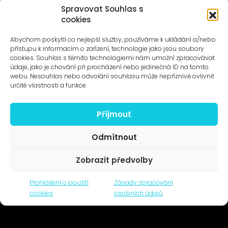
Spravovat Souhlas s
cookies
UMĚNÍ VENKU
Galerie ProLuka
Abychom poskytli co nejlepší služby, používáme k ukládání a/nebo
O umění v Motole
přístupu k informacím o zařízení, technologie jako jsou soubory
cookies. Souhlas s těmito technologiemi nám umožní zpracovávat
údaje, jako je chování při procházení nebo jedinečná ID na tomto
webu. Nesouhlas nebo odvolání souhlasu může nepříznivě ovlivnit
určité vlastnosti a funkce.
Příjmout
Novinky na e-mail
Odmítnout
Zobrazit předvolby
© 1996–2025
Prohlášení o použití
Zásady zpracování
Čtyři dny, z.s. / Four Days association
cookies
osobních údajů