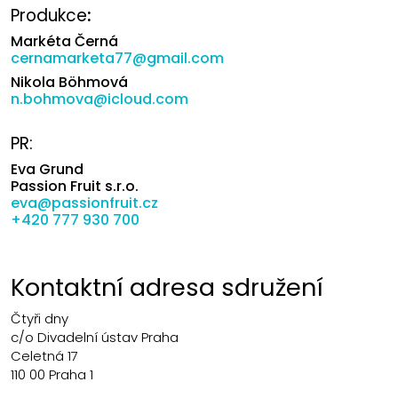
Produkce
:
Markéta Černá
cernamarketa77@gmail.com
Nikola Böhmová
n.bohmova@icloud.com
PR:
Eva Grund
Passion Fruit s.r.o.
eva@passionfruit.cz
+420 777 930 700
Kontaktní adresa sdružení
Čtyři dny
c/o Divadelní ústav Praha
Celetná 17
110 00 Praha 1