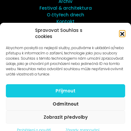
Archiv
Festival & architektura
O čtyřech dnech
Kontakt
Spravovat Souhlas s
cookies
UMĚNÍ VENKU
Galerie ProLuka
Abychom poskytli co nejlepší služby, používáme k ukládání a/nebo
O umění v Motole
přístupu k informacím o zařízení, technologie jako jsou soubory
cookies. Souhlas s těmito technologiemi nám umožní zpracovávat
údaje, jako je chování při procházení nebo jedinečná ID na tomto
webu. Nesouhlas nebo odvolání souhlasu může nepříznivě ovlivnit
určité vlastnosti a funkce.
Příjmout
Novinky na e-mail
Odmítnout
Zobrazit předvolby
© 1996–2025
Prohlášení o použití
Zásady zpracování