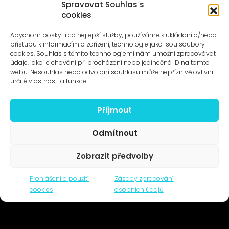
Spravovat Souhlas s
cookies
UMĚNÍ VENKU
Galerie ProLuka
Abychom poskytli co nejlepší služby, používáme k ukládání a/nebo
O umění v Motole
přístupu k informacím o zařízení, technologie jako jsou soubory
cookies. Souhlas s těmito technologiemi nám umožní zpracovávat
údaje, jako je chování při procházení nebo jedinečná ID na tomto
webu. Nesouhlas nebo odvolání souhlasu může nepříznivě ovlivnit
určité vlastnosti a funkce.
Příjmout
Novinky na e-mail
Odmítnout
Zobrazit předvolby
© 1996–2025
Prohlášení o použití
Zásady zpracování
Čtyři dny, z.s. / Four Days association
cookies
osobních údajů