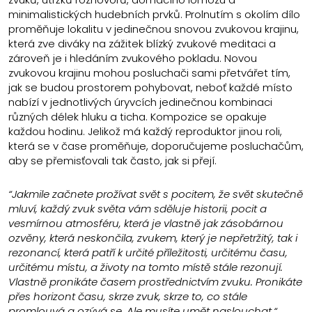
minimalistických hudebních prvků. Prolnutím s okolím dílo
proměňuje lokalitu v jedinečnou snovou zvukovou krajinu,
která zve diváky na zážitek blízký zvukové meditaci a
zároveň je i hledáním zvukového pokladu. Novou
zvukovou krajinu mohou posluchači sami přetvářet tím,
jak se budou prostorem pohybovat, neboť každé místo
nabízí v jednotlivých úryvcích jedinečnou kombinaci
různých délek hluku a ticha. Kompozice se opakuje
každou hodinu. Jelikož má každý reproduktor jinou roli,
která se v čase proměňuje, doporučujeme posluchačům,
aby se přemisťovali tak často, jak si přejí.
“Jakmile začnete prožívat svět s pocitem, že svět skutečně
mluví, každý zvuk světa vám sděluje historii, pocit a
vesmírnou atmosféru, která je vlastně jak zásobárnou
ozvěny, která neskončila, zvukem, který je nepřetržitý, tak i
rezonancí, která patří k určité příležitosti, určitému času,
určitému místu, a životy na tomto místě stále rezonují.
Vlastně pronikáte časem prostřednictvím zvuku. Pronikáte
přes horizont času, skrze zvuk, skrze to, co stále
promlouvá a ozývá se. Ale musíte umět naslouchat.“