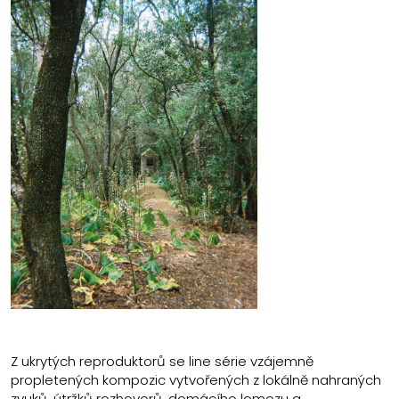
Z ukrytých reproduktorů se line série vzájemně
propletených kompozic vytvořených z lokálně nahraných
zvuků, útržků rozhovorů, domácího lomozu a