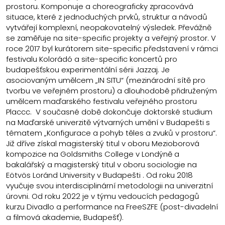
prostoru. Komponuje a choreograficky zpracovává
situace, které z jednoduchých prvků, struktur a návodů
vytvářejí komplexní, neopakovatelný výsledek. Převážně
se zaměřuje na site-specific projekty a veřejný prostor. V
roce 2017 byl kurátorem site-specific představení v rámci
festivalu Kolorádó a site-specific koncertů pro
budapešťskou experimentální sérii Jazzaj. Je
asociovaným umělcem „IN SITU“ (mezinárodní sítě pro
tvorbu ve veřejném prostoru) a dlouhodobě přidruženým
umělcem maďarského festivalu veřejného prostoru
Placcc. V současné době dokončuje doktorské studium
na Maďarské univerzitě výtvarných umění v Budapešti s
tématem „Konfigurace a pohyb těles a zvuků v prostoru“.
Již dříve získal magisterský titul v oboru Mezioborová
kompozice na Goldsmiths College v Londýně a
bakalářský a magisterský titul v oboru sociologie na
Eötvös Loránd University v Budapešti . Od roku 2018
vyučuje svou interdisciplinární metodologii na univerzitní
úrovni. Od roku 2022 je v týmu vedoucích pedagogů
kurzu Divadlo a performance na FreeSZFE (post-divadelní
a filmová akademie, Budapešť).