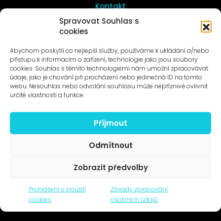
Kontakt
Spravovat Souhlas s
cookies
UMĚNÍ VENKU
Galerie ProLuka
Abychom poskytli co nejlepší služby, používáme k ukládání a/nebo
O umění v Motole
přístupu k informacím o zařízení, technologie jako jsou soubory
cookies. Souhlas s těmito technologiemi nám umožní zpracovávat
údaje, jako je chování při procházení nebo jedinečná ID na tomto
webu. Nesouhlas nebo odvolání souhlasu může nepříznivě ovlivnit
určité vlastnosti a funkce.
Příjmout
Novinky na e-mail
Odmítnout
Zobrazit předvolby
© 1996–2025
Prohlášení o použití
Zásady zpracování
Čtyři dny, z.s. / Four Days association
cookies
osobních údajů