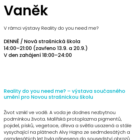
Vaněk
V rámci výstavy Reality do you need me?
DENNĚ / Nová strašnická škola
14:00–21:00 (zavřeno 13.9. a 20.9.)
V den zahájení 18:00–24:00
Reality do you need me? – výstava současného
umění pro Novou strašnickou školu
Život vznikl ve vodě. A voda je dodnes nezbytnou
podmínkou života. Malířská protoplazma pigmentů,
pojidel, písků, vegetace, dřeva a světla usazená a stále
vysychající na plátnech Alvy Hajna ze sedmdesátých a
osmdesátých let byla přinesena do sousedství obrazů