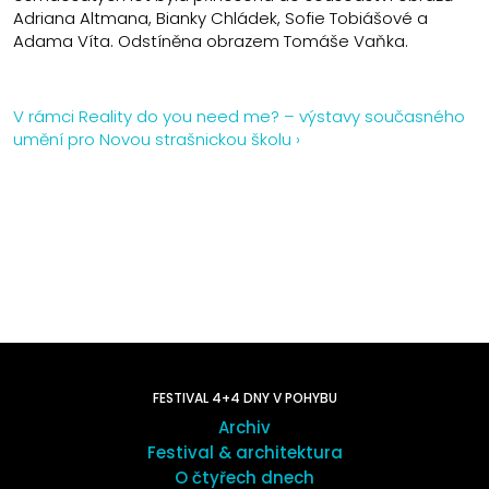
Adriana Altmana, Bianky Chládek, Sofie Tobiášové a
Adama Víta. Odstíněna obrazem Tomáše Vaňka.
V rámci Reality do you need me? – výstavy současného
umění pro Novou strašnickou školu ›
FESTIVAL 4+4 DNY V POHYBU
Archiv
Festival & architektura
O čtyřech dnech