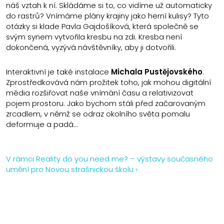
náš vztah k ní. Skládáme si to, co vidíme už automaticky
do rastrů? Vnímáme plány krajiny jako herní kulisy? Tyto
otázky si klade Pavla Gajdošíková, která společně se
svým synem vytvořila kresbu na zdi. Kresba není
dokončená, vyzývá návštěvníky, aby ji dotvořili.
Interaktivní je také instalace
Michala Pustějovského
.
Zprostředkovává nám prožitek toho, jak mohou digitální
média rozšiřovat naše vnímání času a relativizovat
pojem prostoru. Jako bychom stáli před začarovaným
zrcadlem, v němž se odraz okolního světa pomalu
deformuje a padá…
V rámci Reality do you need me? – výstavy současného
umění pro Novou strašnickou školu ›