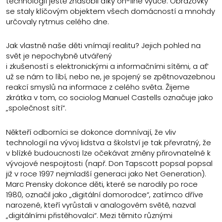
technologií ještě znásobil díky on-line výuce. Obrazovky
se staly klíčovým objektem všech domácností a mnohdy
určovaly rytmus celého dne.
Jak vlastně naše děti vnímají realitu? Jejich pohled na
svět je nepochybně utvářený
i zkušeností s elektronickými a informačními sítěmi, a ať’
už se nám to líbí, nebo ne, je spojený se zpětnovazebnou
reakcí smyslů na informace z celého světa. Žijeme
zkrátka v tom, co sociolog Manuel Castells označuje jako
„společnost sítí“.
Někteří odborníci se dokonce domnívají, že vliv
technologií na vývoj lidstva a školství je tak převratný, že
v blízké budoucnosti lze očekávat změny přirovnatelné k
vývojové nespojitosti (např. Don Tapscott popsal popsal
již v roce 1997 nejmladší generaci jako Net Generation).
Marc Prensky dokonce děti, které se narodily po roce
1980, označil jako „digitální domorodce“, zatímco dříve
narozené, kteří vyrůstali v analogovém světě, nazval
„digitálními přistěhovalci“. Mezi těmito různými