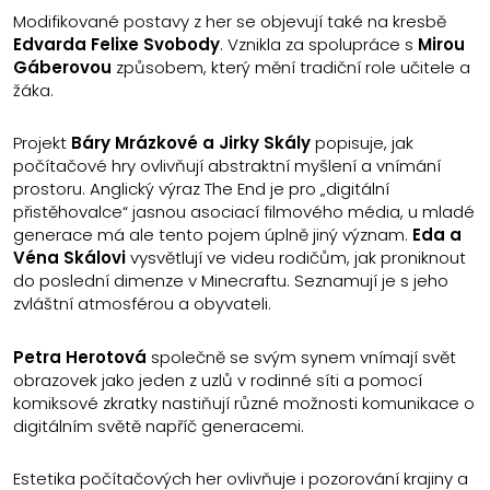
Modifikované postavy z her se objevují také na kresbě
Edvarda Felixe Svobody
. Vznikla za spolupráce s
Mirou
Gáberovou
způsobem, který mění tradiční role učitele a
žáka.
Projekt
Báry Mrázkové a Jirky Skály
popisuje, jak
počítačové hry ovlivňují abstraktní myšlení a vnímání
prostoru. Anglický výraz The End je pro „digitální
přistěhovalce“ jasnou asociací filmového média, u mladé
generace má ale tento pojem úplně jiný význam.
Eda a
Véna Skálovi
vysvětlují ve videu rodičům, jak proniknout
do poslední dimenze v Minecraftu. Seznamují je s jeho
zvláštní atmosférou a obyvateli.
Petra Herotová
společně se svým synem vnímají svět
obrazovek jako jeden z uzlů v rodinné síti a pomocí
komiksové zkratky nastiňují různé možnosti komunikace o
digitálním světě napříč generacemi.
Estetika počítačových her ovlivňuje i pozorování krajiny a