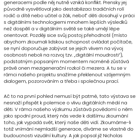
generacemi podle něj nutně vzniká konflikt. Prensky jej
původně vysvětloval jako destabilizaci tradičních rolí
rodič a dítě nebo učitel a žák, neboť’ děti dosahují v práci
s digitálními technologiemi mnohem lepších výsledků
než dospělí a v digitálním světě se také umějí lépe
orientovat. Později sice svůj postoj přehodnotil (místo
abychom zkoumali lidskou schopnost ovládat počítače,
se nyní doporučuje zabývat se jejich vlivem na vývoj
osobnosti neboli na rozvoj tzv. „digitální moudrosti“),
podstatným popsaným momentem nicméně zůstává
právě onen mezigenerační rozkol či mezera. A tu se v
rámci našeho projektu snažíme překlenout vzájemným
dialogem, pozorováním a třeba i společnou prací.
Ač to na první pohled nemusí být patrné, tato výstava se
nesnaží přispět k polemice o vlivu digitálních médií na
děti. V rámci našeho výzkumu zůstává povědomí o něm
jako spodní proud, který nás vede k dalšímu zkoumání
toho, jak vypadá svět, který naše děti vidí. Zkoumáme-li
totiž vnímání nejmladší generace, díváme se vlastně do
budoucnosti vizuální kultury. A jak popsal již Nicholas