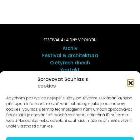
FESTIVAL 4+4 DNY V POHYBU
Archiv
Festival & architektura
O čtyřech dnech
Kontakt
Spravovat Souhlas s
cookies
UMĚNÍ VENKU
Galerie ProLuka
Abychom poskytli co nejlepší služby, používáme k ukládání a/nebo
O umění v Motole
přístupu k informacím o zařízení, technologie jako jsou soubory
cookies. Souhlas s těmito technologiemi nám umožní zpracovávat
údaje, jako je chování při procházení nebo jedinečná ID na tomto
webu. Nesouhlas nebo odvolání souhlasu může nepříznivě ovlivnit
určité vlastnosti a funkce.