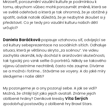
Mirzoeff, porozumění vizuální kultuře je podmínkou k
tomu, abychom vůbec mohli porozumět změně, která se
ve světě odehrává a která je tak ohromná, že je obtížné ji
spatřit, avšak natolik důležitá, že je nezbytné zkoušet si ji
představit. Co je tedy pro vizuální kulturu našich dětí
určující?
Daniela Baráčková
popisuje vztahovou síť, odvíjející se
od kultury sebeprezentace na sociálních sítích. Odhaluje
situaci, která je většinou skryta „za scénou“. Ve videu
zachytila okamžik, kdy dochází k aranžování skutečnosti,
tak typický pro vznik selfie či portrétů. Někdy se takového
výjevu účastníme nechtěně, často nás zaujme. Díváme
se a možná i fotíme… Stáváme se voyery. A do jaké míry
sledujeme i naše děti?
My pozorujeme je a ony pozorují sebe. A jak se vidí?
Možná, že chtějí být jako jejich avataři. Známe jejich
oblíbené hrdiny? Deníkové kresby
Víta Šerých
zpodobňují postavičky z oblíbené hry Brawl Stars.