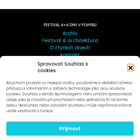
FESTIVAL 4+4 DNY V POHYBU
Archiv
Festival & architektura
O čtyřech dnech
Kontakt
Spravovat Souhlas s
cookies
UMĚNÍ VENKU
Galerie ProLuka
Abychom poskytli co nejlepší služby, používáme k ukládání a/nebo
O umění v Motole
přístupu k informacím o zařízení, technologie jako jsou soubory
cookies. Souhlas s těmito technologiemi nám umožní zpracovávat
údaje, jako je chování při procházení nebo jedinečná ID na tomto
webu. Nesouhlas nebo odvolání souhlasu může nepříznivě ovlivnit
určité vlastnosti a funkce.
Příjmout
Novinky na e-mail