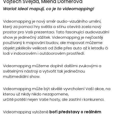
Vojtěch Švejda, Milena Dörnerová
Wariot Ideal mapují, co je to videomapping!
Videomapping je nový směr audio-vizuálního umění,
který za pomocí hry světla a stínu otevírá zcela nový
prostor pro Vaši prezentaci. Tato fascinující audiovizuální
show je jedinečný zážitek. Videomapping je nejčastěji
používaný k mapování budov, ale mapovat můžeme
objekt jakékoliv velikosti od židle přes auto až k letadlu či
lodi v indoorovém i outdoorovém prostředí.
Videomapping můžeme doplnit dalšími zvukovými a
světelnými nástroji a vytvořit tak jedinečnou
multimediální show.
Videomapping může být skvělé vyvrcholení Vaší akce, na
kterou už nikdy nikdo nezapomene,
určitě potěší nejen Vaše hosty, ale zastíní i konkurenci.
Videomapping vyloženě
boří představy o reálném