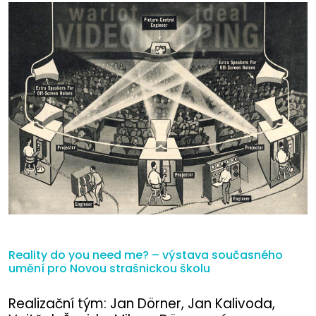
Reality do you need me? – výstava současného
umění pro Novou strašnickou školu
Realizační tým: Jan Dörner, Jan Kalivoda,