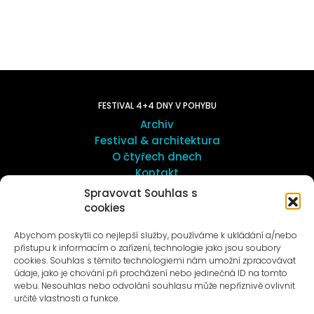
FESTIVAL 4+4 DNY V POHYBU
Archiv
Festival & architektura
O čtyřech dnech
Kontakt
Spravovat Souhlas s
cookies
UMĚNÍ VENKU
Galerie ProLuka
Abychom poskytli co nejlepší služby, používáme k ukládání a/nebo
O umění v Motole
přístupu k informacím o zařízení, technologie jako jsou soubory
cookies. Souhlas s těmito technologiemi nám umožní zpracovávat
údaje, jako je chování při procházení nebo jedinečná ID na tomto
webu. Nesouhlas nebo odvolání souhlasu může nepříznivě ovlivnit
určité vlastnosti a funkce.