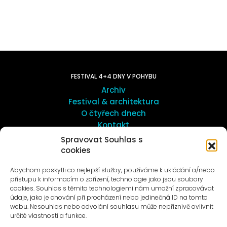
FESTIVAL 4+4 DNY V POHYBU
Archiv
Festival & architektura
O čtyřech dnech
Kontakt
Spravovat Souhlas s
cookies
UMĚNÍ VENKU
Galerie ProLuka
Abychom poskytli co nejlepší služby, používáme k ukládání a/nebo
O umění v Motole
přístupu k informacím o zařízení, technologie jako jsou soubory
cookies. Souhlas s těmito technologiemi nám umožní zpracovávat
údaje, jako je chování při procházení nebo jedinečná ID na tomto
webu. Nesouhlas nebo odvolání souhlasu může nepříznivě ovlivnit
určité vlastnosti a funkce.