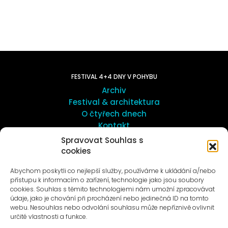
FESTIVAL 4+4 DNY V POHYBU
Archiv
Festival & architektura
O čtyřech dnech
Kontakt
Spravovat Souhlas s
cookies
UMĚNÍ VENKU
Galerie ProLuka
Abychom poskytli co nejlepší služby, používáme k ukládání a/nebo
O umění v Motole
přístupu k informacím o zařízení, technologie jako jsou soubory
cookies. Souhlas s těmito technologiemi nám umožní zpracovávat
údaje, jako je chování při procházení nebo jedinečná ID na tomto
webu. Nesouhlas nebo odvolání souhlasu může nepříznivě ovlivnit
určité vlastnosti a funkce.