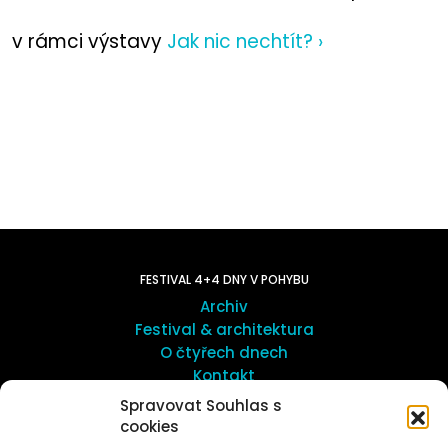
v rámci výstavy
Jak nic nechtít? ›
FESTIVAL 4+4 DNY V POHYBU
Archiv
Festival & architektura
O čtyřech dnech
Kontakt
Spravovat Souhlas s
cookies
UMĚNÍ VENKU