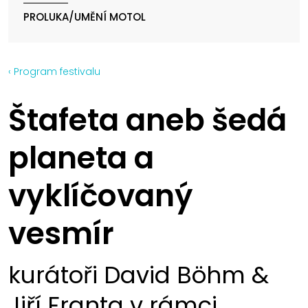
PROLUKA/UMĚNÍ MOTOL
‹ Program festivalu
Štafeta aneb šedá
planeta a
vyklíčovaný
vesmír
kurátoři David Böhm &
Jiří Franta v rámci