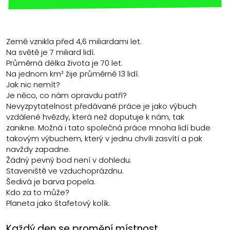
Země vznikla před 4,6 miliardami let.
Na světě je 7 miliard lidí.
Průměrná délka života je 70 let.
Na jednom km² žije průměrně 13 lidí.
Jak nic nemít?
Je něco, co nám opravdu patří?
Nevyzpytatelnost předávané práce je jako výbuch
vzdálené hvězdy, která než doputuje k nám, tak
zanikne. Možná i tato společná práce mnoha lidí bude
takovým výbuchem, který v jednu chvíli zasvítí a pak
navždy zapadne.
Žádný pevný bod není v dohledu.
Staveniště ve vzduchoprázdnu.
Šedivá je barva popela.
Kdo za to může?
Planeta jako štafetový kolík.
Každý den se promění místnost