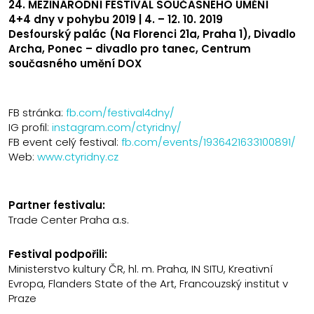
24. MEZINÁRODNÍ FESTIVAL SOUČASNÉHO UMĚNÍ
4
+4 dny v pohybu 2019 | 4. – 12. 10. 2019
Desfourský palác (Na Florenci 21a, Praha 1), Divadlo
Archa, Ponec – divadlo pro tanec, Centrum
současného umění DOX
FB stránka:
fb.com/festival4dny/
IG profil:
instagram.com/ctyridny/
FB event celý festival:
fb.com/events/1936421633100891/
Web:
www.ctyridny.cz
Partner festivalu:
Trade Center Praha a.s.
Festival podpořili:
Ministerstvo kultury ČR, hl. m. Praha, IN SITU, Kreativní
Evropa, Flanders State of the Art, Francouzský institut v
Praze