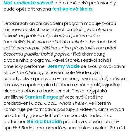
Máš umělecké střevo?
a pro umělecké profesionály
bude opět připravena
festivalová škola
.
Letošní zahraniční divadelní program mapuje tvorbu
mimoevropských scénických umělců
. „Vybrali jsme
několik originálních, špičkových performerů a
tanečníků, kteří svou radikální a kritickou tvorbou boří
zažité stereotypy. Většina z nich představí svou práci
českému publiku úplně poprvé,“
říká dramaturg
divadelního programu Pavel Štorek. Festival zahájí
americký performer
Jeremy Wade
se svou provokativní
show
The Clearing
. V novém sóle Wade svým
superfyzickým projevem – tancem, fyzickou akcí, zpěvem,
textovým apelem, ale i hudbou a scénografií, vyjadřuje
hlubokou obavu o budoucnost. Finsko-egyptská
umělkyně
Samira Elagoz
přiveze své úspěšné
představení
Cock, Cock.. Who’s There?
, ve kterém
kombinuje performativní postupy s videem, čímž vytváří
unikátní styl „docu-fiction“. Francouzský hudebník a
performer
Gérald Kurdian
představí ve svém stand-
upu
Hot Bodies
metamorfózy sexuálních revolucí 20. a 21.