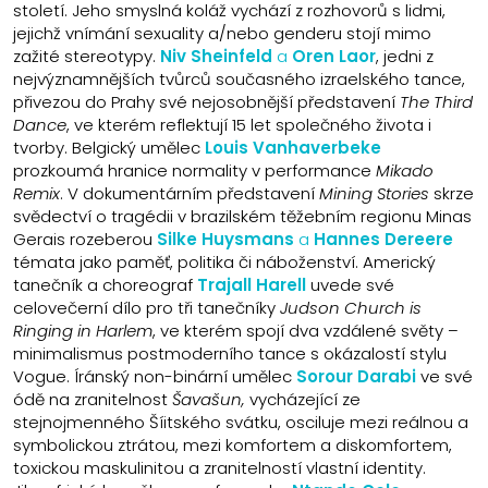
století. Jeho smyslná koláž vychází z rozhovorů s lidmi,
jejichž vnímání sexuality a/nebo genderu stojí mimo
zažité stereotypy.
Niv Sheinfeld
a
Oren Laor
, jedni z
nejvýznamnějších tvůrců současného izraelského tance,
přivezou do Prahy své nejosobnější představení
The Third
Dance
, ve kterém reflektují 15 let společného života i
tvorby. Belgický umělec
Louis Vanhaverbeke
prozkoumá hranice normality v performance
Mikado
Remix
. V dokumentárním představení
Mining Stories
skrze
svědectví o tragédii v brazilském těžebním regionu Minas
Gerais rozeberou
Silke Huysmans
a
Hannes Dereere
témata jako paměť, politika či náboženství. Americký
tanečník a choreograf
Trajall Harell
uvede své
celovečerní dílo pro tři tanečníky
Judson Church is
Ringing in Harlem
, ve kterém spojí dva vzdálené světy –
minimalismus postmoderního tance s okázalostí stylu
Vogue. Íránský non-binární umělec
Sorour Darabi
ve své
ódě na zranitelnost
Šavašun,
vycházející ze
stejnojmenného Šíitského svátku, osciluje mezi reálnou a
symbolickou ztrátou, mezi komfortem a diskomfortem,
toxickou maskulinitou a zranitelností vlastní identity.