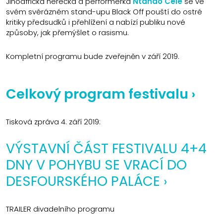
Jihoafrická herečka a performerka
Ntando Cele
se ve
svém svérázném stand-upu Black Off pouští do ostré
kritiky předsudků i přehlížení a nabízí publiku nové
způsoby, jak přemýšlet o rasismu.
Kompletní programu bude zveřejněn v září 2019.
Celkový program festivalu ›
Tisková zpráva 4. září 2019:
VÝSTAVNÍ ČÁST FESTIVALU 4+4
DNY V POHYBU SE VRACÍ DO
DESFOURSKÉHO PALÁCE ›
TRAILER divadelního programu