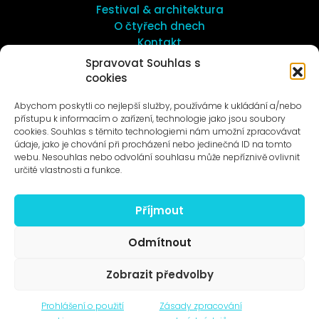
Festival & architektura
O čtyřech dnech
Kontakt
Spravovat Souhlas s
cookies
UMĚNÍ VENKU
Galerie ProLuka
Abychom poskytli co nejlepší služby, používáme k ukládání a/nebo
O umění v Motole
přístupu k informacím o zařízení, technologie jako jsou soubory
cookies. Souhlas s těmito technologiemi nám umožní zpracovávat
údaje, jako je chování při procházení nebo jedinečná ID na tomto
webu. Nesouhlas nebo odvolání souhlasu může nepříznivě ovlivnit
určité vlastnosti a funkce.
Příjmout
Novinky na e-mail
Odmítnout
Zobrazit předvolby
© 1996–2025
Prohlášení o použití
Zásady zpracování
Čtyři dny, z.s. / Four Days association