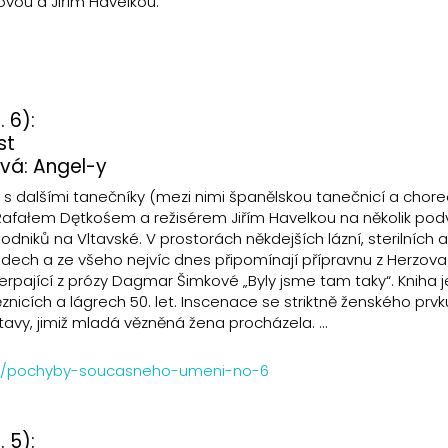
ovou a Jiřím Havelkou.
 6):
st
vá: Angel-y
s dalšími tanečníky (mezi nimi španělskou tanečnicí a chor
Rafałem Dętkośem a režisérem Jiřím Havelkou na několik po
podniků na Vltavské. V prostorách někdejších lázní, sterilních 
nádech a ze všeho nejvíc dnes připomínají přípravnu z Herzov
erpající z prózy Dagmar Šimkové „Byly jsme tam taky“. Kniha j
nicích a lágrech 50. let. Inscenace se striktně ženského prvk
e stavy, jimiž mladá vězněná žena procházela. …
.cz/pochyby-soucasneho-umeni-no-6
 5):