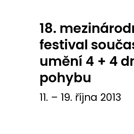
18. mezinárod
festival souč
umění 4 + 4 d
pohybu
11. – 19. října 2013