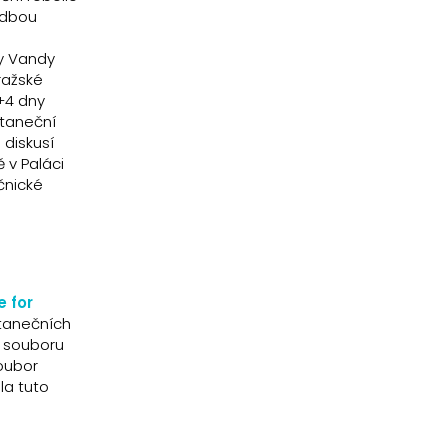
udbou
ky Vandy
ražské
+4 dny
 taneční
diskusí
 v Paláci
čnické
e for
 tanečních
o souboru
oubor
la tuto