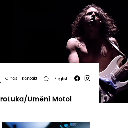
ě
O nás
Kontakt
English
roLuka/Umění Motol