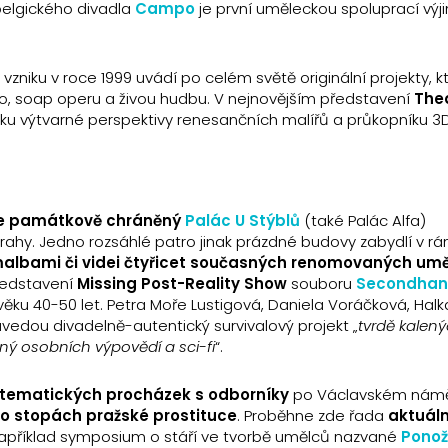
elgického divadla
Campo
je první uměleckou spoluprací vý
.
zniku v roce 1999 uvádí po celém světě originální projekty, k
adlo, soap operu a živou hudbu. V nejnovějším představení
The
tku výtvarné perspektivy renesančních malířů a průkopníku 3
ne památkově chráněný
Palác U Stýblů
(také Palác Alfa)
hy. Jedno rozsáhlé patro jinak prázdné budovy zabydlí v rá
 malbami či videi čtyřicet současných renomovaných um
ředstavení
Missing Post-Reality Show
souboru
Secondha
věku 40-50 let. Petra Moře Lustigová, Daniela Voráčková, Halk
uvedou divadelně-autentický survivalový projekt „
tvrdě kalený
plný osobních výpovědí a sci-fi
“.
tematických procházek s odborníky
po Václavském námě
o st
opách pražské prostituce
. Proběhne zde řada
aktuál
apříklad symposium o stáří ve tvorbě umělců nazvané
Ponož