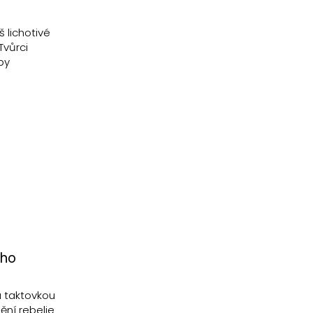
š lichotivé
Tvůrci
by
ího
u taktovkou
ění rebelie