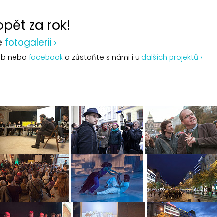
pět za rok!
ve
fotogalerii ›
 web nebo
facebook
a zůstaňte s námi i u
dalších projektů ›