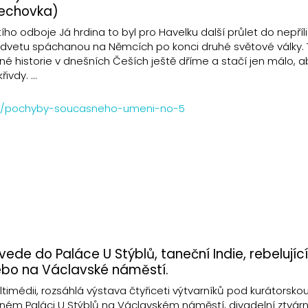
Dechovka)
ho odboje Já hrdina to byl pro Havelku další průlet do nepříli
 odvetu spáchanou na Němcích po konci druhé světové války. 
né historie v dnešních Češích ještě dříme a stačí jen málo, a
řivdy. …
.cz/pochyby-soucasneho-umeni-no-5
ede do Paláce U Stýblů, taneční Indie, rebelujíc
ebo na Václavské náměstí.
imédii, rozsáhlá výstava čtyřiceti výtvarníků pod kurátorsko
dném Paláci U Stýblů na Václavském náměstí, divadelní ztvárn