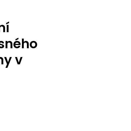
ní
asného
ny v