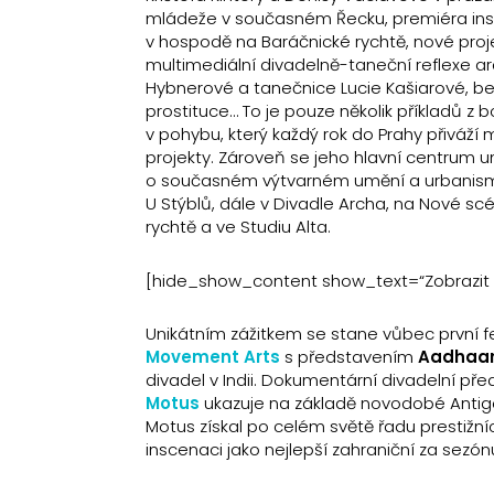
mládeže v současném Řecku, premiéra in
v hospodě na Baráčnické rychtě, nové pro
multimediální divadelně-taneční reflexe a
Hybnerové a tanečnice Lucie Kašiarové, be
prostituce… To je pouze několik příkladů 
v pohybu, který každý rok do Prahy přiváží 
projekty. Zároveň se jeho hlavní centrum
o současném výtvarném umění a urbanismu. 
U Stýblů, dále v Divadle Archa, na Nové s
rychtě a ve Studiu Alta.
[hide_show_content show_text=“Zobrazit cel
Unikátním zážitkem se stane vůbec první f
Movement Arts
s představením
Aadhaar
divadel v Indii.
Dokumentární divadelní pře
Motus
ukazuje na základě novodobé Antigo
Motus získal po celém světě řadu prestižní
inscenaci jako nejlepší zahraniční za sezónu