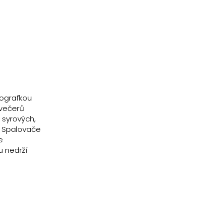
eografkou
dvečerů
a syrových,
a Spalovače
e
u nedrží