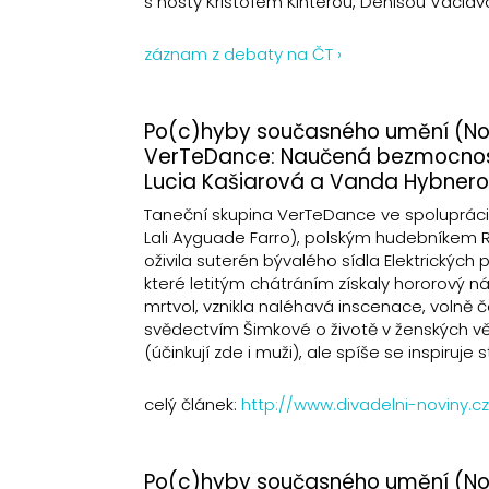
s hosty Krištofem Kinterou, Denisou Václav
záznam z debaty na ČT ›
Po(c)hyby současného umění (No.
VerTeDance: Naučená bezmocno
Lucia Kašiarová a Vanda Hybnero
Taneční skupina VerTeDance ve spolupráci 
Lali Ayguade Farro), polským hudebníkem 
oživila suterén bývalého sídla Elektrických 
které letitým chátráním získaly hororový 
mrtvol, vznikla naléhavá inscenace, volně č
svědectvím Šimkové o životě v ženských věz
(účinkují zde i muži), ale spíše se inspiruj
celý článek:
http://www.divadelni-noviny
Po(c)hyby současného umění (No.