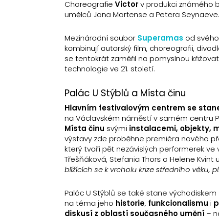
Choreografie
Victor
v produkci známého b
umělců Jana Martense a Petera Seynaeve
Mezinárodní soubor
Superamas
od svého v
kombinují autorský film, choreografii, div
se tentokrát zaměřil na pomyslnou křižova
technologie ve 21. století.
Palác U Stýblů a Místa činu
Hlavním festivalovým centrem se sta
na Václavském náměstí v samém centru Pra
Místa činu
svými
instalacemi, objekty,
výstavy zde proběhne premiéra nového p
který tvoří pět nezávislých performerek ve 
Třešňáková, Stefania Thors a Helene Kvint 
blížících se k vrcholu krize středního věku, 
Palác U Stýblů se také stane východiskem
na téma jeho
historie
,
funkcionalismu
i
p
diskusí z oblastí současného umění
– n