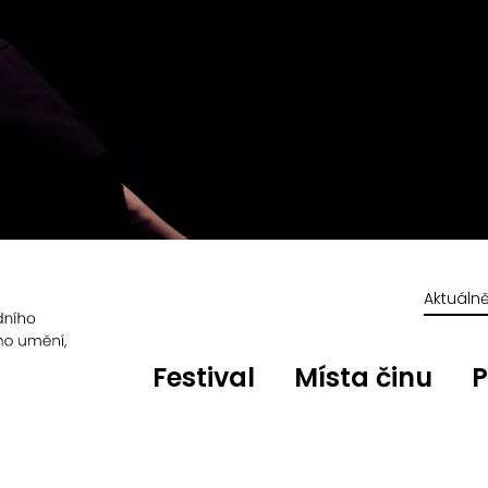
Aktuáln
Festival
Místa činu
P