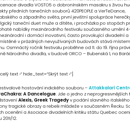
scenace divadla VOSTO5 o dobronínském masakru s živou h
jekty předních tanečních souborů 420PEOPLE a VerTeDance,
rabského a západního světa, první jevištní spolupráce hereč
lgický taneční duet muže a dítěte, i procházka po stopách p
z bohaté nabídky mezinárodního festivalu současného umění 4
mezinárodní i domácí inovativní, často provokující divadelní a
 umístěné v prázdných nevyužívaných budovách stává místem 
Osmnáctý ročník festivalu proběhne od 11. do 19. října právě
céně Národního divadla, v budově ORCO – Bubenská 1, na Bará
ý text ›“ hide_text=“Skrýt text ›“]
estivalové hostování indického souboru –
Attakkalari Centr
aChakra: A Dancelogue
. Jde o jedno z neprogresivnějších
dstavení
Alexis, Greek Tragedy
v podání slavného italskéh
ny tragické obrazy a rebelii mládeže v současném Řecku. S
ch ocenění a Asociace divadelních kritiku státu Quebec oceni
 2011/12.