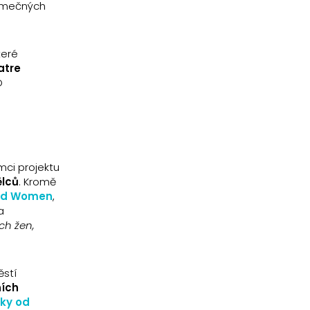
jimečných
teré
atre
D
mci projektu
ělců
. Kromě
nd Women
,
a
ch žen,
stí
ních
ky od