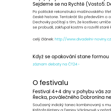
Sejdeme se na Rychtě (Vosto5: 
Po politické rekonstrukci mašínovského třetí
české historie. Tentokrát šlo především o
Dechovky počítají s tím, že kostlivec umlče
se probudil, zakřupal kostmi a rozvířil staré k
celý článek:
http://www.divadelni-noviny
Když se opakování stane formou
záznam debaty na ČT24 ›
O festivalu
Festival 4+4 dny v pohybu vás zav
Řecka, poválečného Dobronína n
Současný indický tanec kombinovaný s mult
Krištofa Kintery a Denisy Václavové v práz