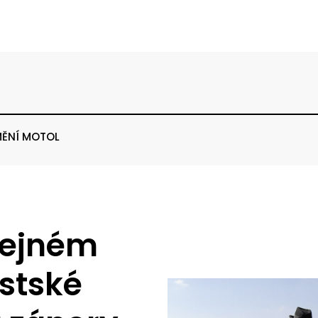
ĚNÍ MOTOL
eřejném
stské