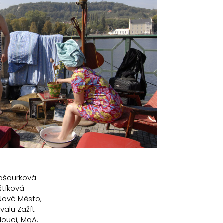
Vašourková
štíková –
 Nové Město,
valu Zažít
doucí, MgA.