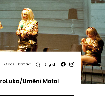
ě
O nás
Kontakt
English
roLuka/Umění Motol