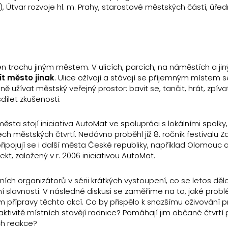
, Útvar rozvoje hl. m. Prahy, starostové městských částí, úřed
en trochu jiným městem. V ulicích, parcích, na náměstích a ji
ít město jinak
. Ulice ožívají a stávají se příjemným místem s
 užívat městský veřejný prostor: bavit se, tančit, hrát, zpívat,
dílet zkušenosti.
ta stojí iniciativa AutoMat ve spolupráci s lokálními spolky,
ech městských čtvrtí. Nedávno proběhl již 8. ročník festivalu 
 připojují se i další města České republiky, například Olomouc 
t, založený v r. 2006 iniciativou AutoMat.
ích organizátorů v sérii krátkých vystoupení, co se letos dělo 
í slavnosti. V následné diskusi se zaměříme na to, jaké prob
 přípravy těchto akcí. Co by přispělo k snazšímu oživování 
aktivitě místních stavějí radnice? Pomáhají jim občané čtvrtí 
ich reakce?