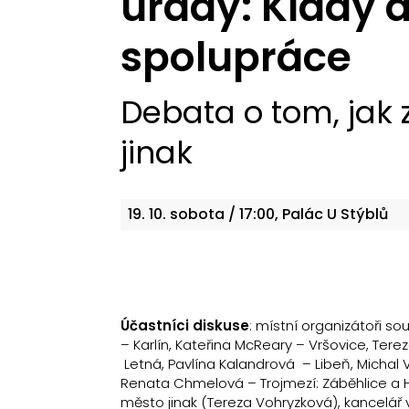
úřady: Klady 
spolupráce
Debata o tom, jak 
jinak
19. 10.
sobota
/ 17:00, Palác U Stýblů
Účastníci diskuse
: místní organizátoři s
– Karlín, Kateřina McReary – Vršovice, Tere
Letná, Pavlína Kalandrová – Libeň, Michal 
Renata Chmelová – Trojmezí: Záběhlice a Hos
město jinak (Tereza Vohryzková), kancelář v