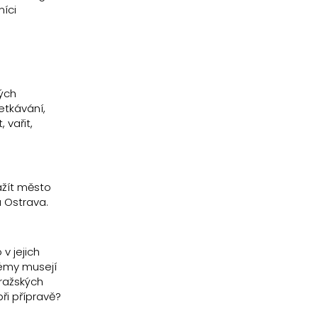
níci
ných
etkávání,
 vařit,
Zažít město
a Ostrava.
v jejich
lémy musejí
pražských
při přípravě?