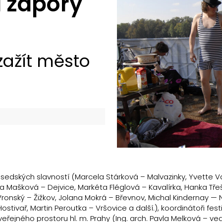
a zápory
zažít město
ousedských slavností (Marcela Stárková – Malvazinky, Yvette 
za Mašková – Dejvice, Markéta Fléglová – Kavalírka, Hanka Tře
Vronský – Žižkov, Jolana Mokrá – Břevnov, Michal Kindernay —
tivař, Martin Peroutka – Vršovice a další.), koordinátoři festi
eřejného prostoru hl. m. Prahy (Ing. arch. Pavla Melková – ve