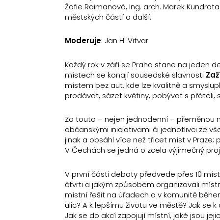
Žofie Raimanová, Ing. arch. Marek Kundrata)
městských částí a další.
Moderuje
: Jan H. Vitvar
Každý rok v září se Praha stane na jeden d
místech se konají sousedské slavnosti
Zaž
místem bez aut, kde lze kvalitně a smysluplně
prodávat, sázet květiny, pobývat s přáteli, s
Za touto – nejen jednodenní – přeměnou měs
občanskými iniciativami či jednotlivci ze vš
jinak a obsáhl více než třicet míst v Praze;
V Čechách se jedná o zcela výjimečný projek
V první části debaty předvede přes 10 místn
čtvrti a jakým způsobem organizovali místn
místní řešit na úřadech a v komunitě během
ulic? A k lepšímu životu ve městě? Jak se k 
Jak se do akcí zapojují místní, jaké jsou jej