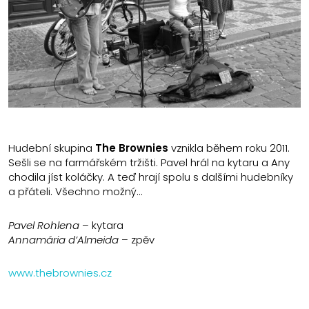
Hudební skupina
The Brownies
vznikla během roku 2011.
Sešli se na farmářském tržišti. Pavel hrál na kytaru a Any
chodila jíst koláčky. A teď hrají spolu s dalšími hudebníky
a přáteli. Všechno možný…
Pavel Rohlena
– kytara
Annamária d’Almeida
– zpěv
www.thebrownies.cz