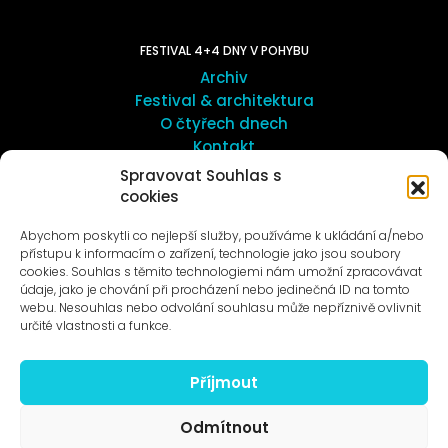
FESTIVAL 4+4 DNY V POHYBU
Archiv
Festival & architektura
O čtyřech dnech
Kontakt
Spravovat Souhlas s
cookies
UMĚNÍ VENKU
Galerie ProLuka
Abychom poskytli co nejlepší služby, používáme k ukládání a/nebo
O umění v Motole
přístupu k informacím o zařízení, technologie jako jsou soubory
cookies. Souhlas s těmito technologiemi nám umožní zpracovávat
údaje, jako je chování při procházení nebo jedinečná ID na tomto
webu. Nesouhlas nebo odvolání souhlasu může nepříznivě ovlivnit
určité vlastnosti a funkce.
Příjmout
Novinky na e-mail
Odmítnout