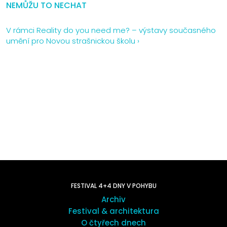
NEMŮŽU TO NECHAT
V rámci Reality do you need me? – výstavy současného
umění pro Novou strašnickou školu ›
FESTIVAL 4+4 DNY V POHYBU
Archiv
Festival & architektura
O čtyřech dnech