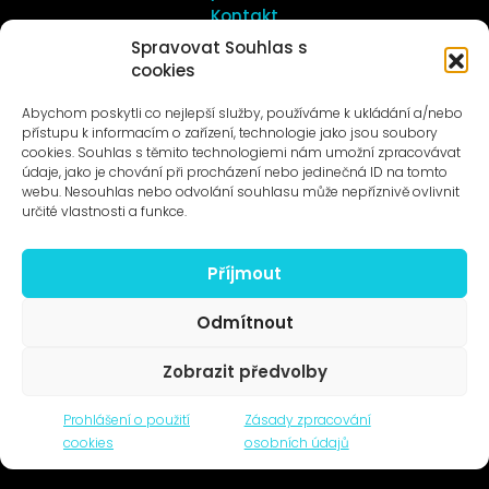
Kontakt
Spravovat Souhlas s
cookies
UMĚNÍ VENKU
Galerie ProLuka
Abychom poskytli co nejlepší služby, používáme k ukládání a/nebo
O umění v Motole
přístupu k informacím o zařízení, technologie jako jsou soubory
cookies. Souhlas s těmito technologiemi nám umožní zpracovávat
údaje, jako je chování při procházení nebo jedinečná ID na tomto
webu. Nesouhlas nebo odvolání souhlasu může nepříznivě ovlivnit
určité vlastnosti a funkce.
Příjmout
Novinky na e-mail
Odmítnout
Zobrazit předvolby
© 1996–2025
Prohlášení o použití
Zásady zpracování
Čtyři dny, z.s. / Four Days association
cookies
osobních údajů