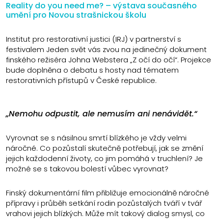
Reality do you need me? – výstava současného
umění pro Novou strašnickou školu
Institut pro restorativní justici (IRJ) v partnerství s
festivalem Jeden svět vás zvou na jedinečný dokument
finského režiséra Johna Webstera „Z očí do očí“. Projekce
bude doplněna o debatu s hosty nad tématem
restorativních přístupů v České republice.
„Nemohu odpustit, ale nemusím ani nenávidět.“
Vyrovnat se s násilnou smrtí blízkého je vždy velmi
náročné. Co pozůstalí skutečně potřebují, jak se změní
jejich každodenní životy, co jim pomáhá v truchlení? Je
možné se s takovou bolestí vůbec vyrovnat?
Finský dokumentární film přibližuje emocionálně náročné
přípravy i průběh setkání rodin pozůstalých tváří v tvář
vrahovi jejich blízkých. Může mít takový dialog smysl, co