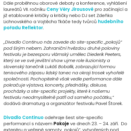
Dále proběhnou oborové debaty a konference, vyhlášení
laureátů VII. ročníku
Ceny Věry Jirousové
pro začínající a
již etablované kritičky a kritičky nebo DJ set Zdeňka
Lichnovského a Vojtěcha Tkáče tedy tvůrců
hudebního
pořadu Reflektor
.
„Divadlo Continuo nás zavede do site-specific „pokojů“
pod širým nebem. Zahraniční hvězdou druhé poloviny
festivalu je bezesporu vlámský umělec Diederik Peeters,
který se ve své jevištní show ujme role iluzionisty a
slovenský tanečník Lukáš Bobalík, zobrazující formou
tenisového zápasu lidský tanec na okraji trosek vyhořelé
společnosti. Pochopitelně však vedle performance dále
pokračuje výstava, koncerty, přednášky, diskuse,
procházky a site-specific projekty, které k našemu
festivalu neodmyslitelně patří od samého počátku,“
dodává dramaturg a organizátor festivalu Pavel Štorek.
Divadlo Continuo
odehraje šest site-specific
performancí s názvem
Pokoje
ve dnech 23. – 24. září. Do
exteriéru a veřejné samoty „pokojů“, vytvořených pod