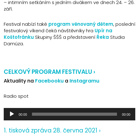
– intimním setkáním s jedním divákem ve dnech 24. – 26.
září.
Festival nabízí také
program věnovaný dětem
, poslední
festivalový víkend čeká návštěvníky hra
Upír na
Koštofránku
Skupiny ŠŠŠ a představení
Řeka
Studia
Damúza.
CELKOVÝ PROGRAM FESTIVALU ›
Aktuality na
Facebooku
a
Instagramu
Radio spot
Audio
00:00
00:00
přehrávač
1. tisková zpráva 28. června 2021 ›