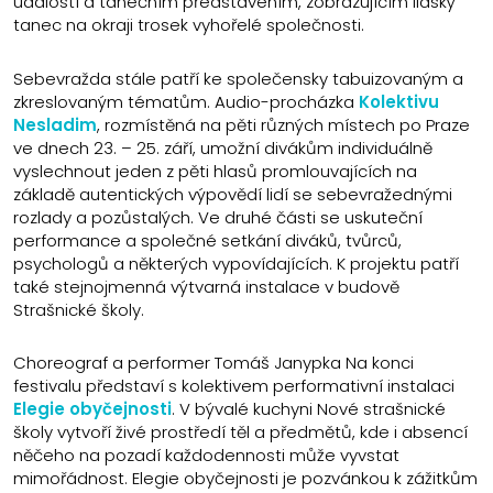
událostí a tanečním představením, zobrazujícím lidský
tanec na okraji trosek vyhořelé společnosti.
Sebevražda stále patří ke společensky tabuizovaným a
zkreslovaným tématům. Audio-procházka
Kolektivu
Nesladim
, rozmístěná na pěti různých místech po Praze
ve dnech 23. – 25. září, umožní divákům individuálně
vyslechnout jeden z pěti hlasů promlouvajících na
základě autentických výpovědí lidí se sebevražednými
rozlady a pozůstalých. Ve druhé části se uskuteční
performance a společné setkání diváků, tvůrců,
psychologů a některých vypovídajících. K projektu patří
také stejnojmenná výtvarná instalace v budově
Strašnické školy.
Choreograf a performer Tomáš Janypka Na konci
festivalu představí s kolektivem performativní instalaci
Elegie obyčejnosti
. V bývalé kuchyni Nové strašnické
školy vytvoří živé prostředí těl a předmětů, kde i absencí
něčeho na pozadí každodennosti může vyvstat
mimořádnost. Elegie obyčejnosti je pozvánkou k zážitkům