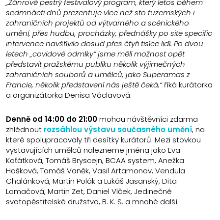
„Žánrově pestrý festivalový program, který letos během
sedmnácti dnů prezentuje více než sto tuzemských i
zahraničních projektů od výtvarného a scénického
umění, přes hudbu, procházky, přednášky po site specific
intervence navštívilo dosud přes čtyři tisíce lidí. Po dvou
letech „covidové odmlky“ jsme měli možnost opět
představit pražskému publiku několik výjimečných
zahraničních souborů a umělců, jako Superamas z
Francie, několik představení nás ještě čeká,“
říká kurátorka
a organizátorka Denisa Václavová.
Denně od 14:00 do 21:00
mohou návštěvníci zdarma
zhlédnout
rozsáhlou výstavu současného umění
, na
které spolupracovaly tři desítky kurátorů. Mezi stovkou
vystavujících umělců nalezneme jména jako Eva
Koťátková, Tomáš Bryscejn, BCAA system, Anežka
Hošková, Tomáš Vaněk, Vasil Artamonov, Vendula
Chalánková, Martin Polák a Lukáš Jasanský, Dita
Lamačová, Martin Zet, Daniel Vlček, Jedinečné
svatopěstitelské družstvo, B. K. S. a mnohé další.