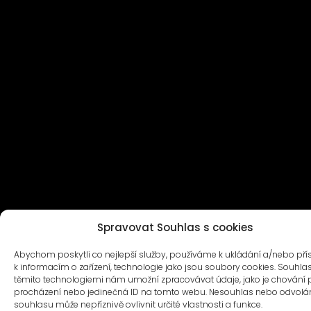
Spravovat Souhlas s cookies
Abychom poskytli co nejlepší služby, používáme k ukládání a/nebo pří
k informacím o zařízení, technologie jako jsou soubory cookies. Souhlas
těmito technologiemi nám umožní zpracovávat údaje, jako je chování p
procházení nebo jedinečná ID na tomto webu. Nesouhlas nebo odvolá
souhlasu může nepříznivě ovlivnit určité vlastnosti a funkce.