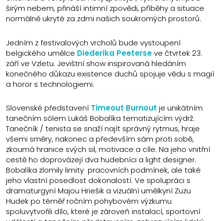
širým nebem, přináší intimní zpovědi, příběhy a situace
normálně ukryté za zdmi našich soukromých prostorů.
Jedním z festivalových vrcholů bude vystoupení
belgického umělce
Diederika Peeterse
ve čtvrtek 23.
září ve Vzletu. Jevištní show inspirovaná hledáním
konečného důkazu existence duchů spojuje vědu s magií
a horor s technologiemi.
Slovenské představení
Timeout Burnout
je unikátním
tanečním sólem Lukáš Bobalíka tematizujícím výdrž.
Tanečník / tenista se snaží najít správný rytmus, hraje
všemi směry, nakonec a především sám proti sobě,
zkoumá hranice svých sil, motivace a cíle. Na jeho vnitřní
cestě ho doprovázejí dva hudebníci a light designer.
Bobalíka zlomily limity pracovních podmínek, ale také
jeho vlastní posedlost dokonalostí. Ve spolupráci s
dramaturgyní Majou Hriešik a vizuální umělkyní Zuzu
Hudek po téměř ročním pohybovém výzkumu
spoluvytvořili dílo, které je zároveň instalací, sportovní