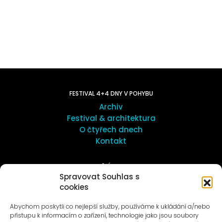
FESTIVAL 4+4 DNY V POHYBU
Archiv
Festival & architektura
O čtyřech dnech
Kontakt
UMĚNÍ VENKU
Spravovat Souhlas s
Galerie ProLuka
cookies
O umění v Motole
Abychom poskytli co nejlepší služby, používáme k ukládání a/nebo
přístupu k informacím o zařízení, technologie jako jsou soubory