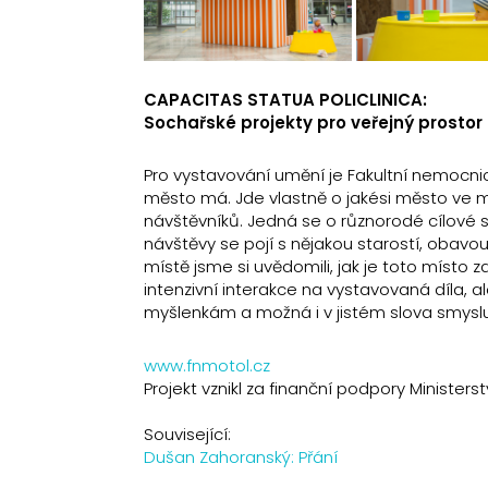
CAPACITAS STATUA POLICLINICA:
Sochařské projekty pro veřejný prostor
Pro vystavování umění je Fakultní nemocnic
město má. Jde vlastně o jakési město ve měs
návštěvníků. Jedná se o různorodé cílové s
návštěvy se pojí s nějakou starostí, obav
místě jsme si uvědomili, jak je toto místo 
intenzivní interakce na vystavovaná díla, a
myšlenkám a možná i v jistém slova smyslu
www.fnmotol.cz
Projekt vznikl za finanční podpory Ministerst
Související:
Dušan Zahoranský: Přání