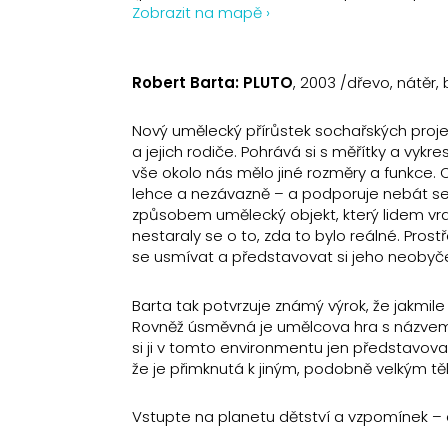
Zobrazit na mapě ›
Robert Barta: PLUTO
, 2003 /dřevo, nátěr
Nový umělecký přírůstek sochařských proje
a jejich rodiče. Pohrává si s měřítky a vykr
vše okolo nás mělo jiné rozměry a funkce. O
lehce a nezávazně – a podporuje nebát se 
způsobem umělecký objekt, který lidem vrací
nestaraly se o to, zda to bylo reálné. Pro
se usmívat a představovat si jeho neobyč
Barta tak potvrzuje známý výrok, že jakmile
Rovněž úsměvná je umělcova hra s názvem 
si ji v tomto environmentu jen představovat
že je přimknutá k jiným, podobně velkým t
Vstupte na planetu dětství a vzpomínek – dě