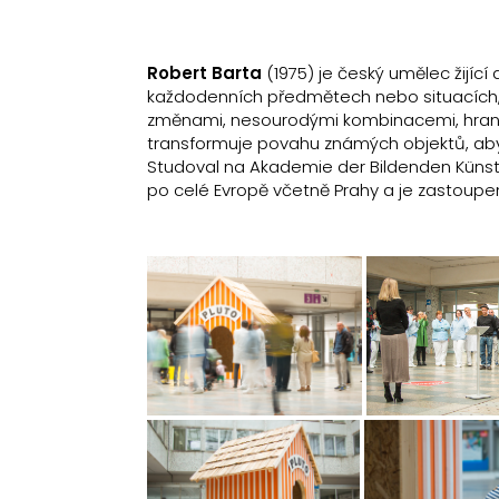
Robert
Barta
(1975) je český umělec žijící
každodenních předmětech nebo situacích,
změnami, nesourodými kombinacemi, hraním s
transformuje povahu známých objektů, aby od
Studoval na Akademie der Bildenden Künste 
po celé Evropě včetně Prahy a je zastou