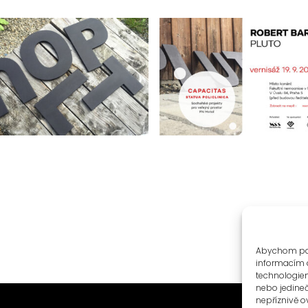
Abychom posk
informacím o
technologiem
nebo jedine
nepříznivě ov