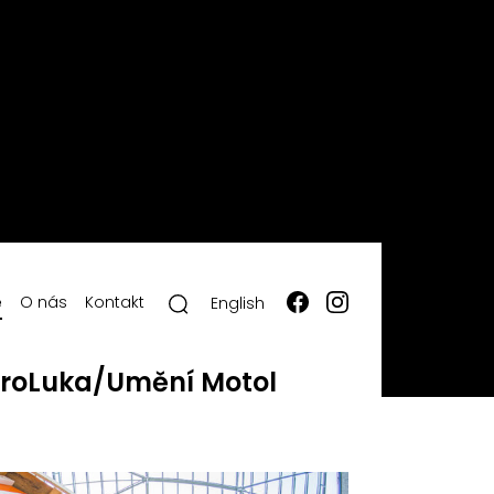
ě
O nás
Kontakt
English
roLuka/Umění Motol