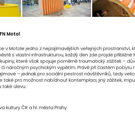
 FN Motol
e v Motole jedno z nejzajímavějších veřejných prostranství, k
tě s vlastní infrastrukturou, každý den zde projde přibližně 
kupiny, které však spojuje poměrně traumatický zážitek – dův
ou či náročným psychickým vypětím. Právě při častém pobytu
zajímavé – jednak pro sociální pestrost návštěvníků, tedy velic
le také pro možnost nabídnout kontemplaci, jiný zážitek, impul
 také úlevu.
va kultury ČR a hl. města Prahy.