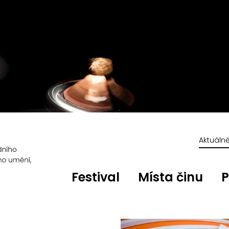
Aktuáln
Festival
Místa činu
P