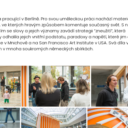
 a pracující v Berlíně. Pro svou uměleckou práci nachází materi
 ve kterých hravým způsobem komentuje současný svět. S 
e slovy a jejich významy zavádí strategii “zneužití”, která
halila jejich vnitřní podstatu, paradoxy a napětí, které jim d
v Mnichově a na San Francisco Art Institute v USA. Svá díla 
pen v mnoha soukromých německých sbírkách.