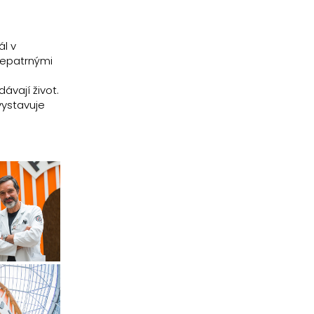
ál v
nepatrnými
ávají život.
vystavuje