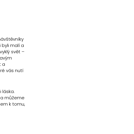
návštěvníky
 byli malí a
vyklý svět –
hravým
t a
ré vás nutí
 láska.
me a můžeme
edem k tomu,