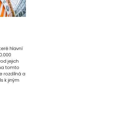
teré hlavní
10.000
od jejich
 na tomto
e rozdílná a
s k jiným