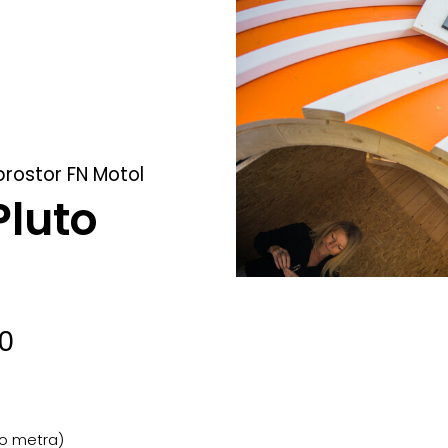
prostor FN Motol
Pluto
00
do metra)