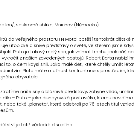
, beton/, soukromá sbírka, Mnichov (Německo)
ktů do veřejného prostoru FN Motol potěší tentokrát dětské 
esluje utopické a snivé představy o světě, ve kterém jsme kdysi
bjekt Pluto je takový malý sen, jak vnímat trochu jinak náš ob
vykročit z našich zavedených postojů. Robert Barta nabízí 
 to, o čem kdysi snili. Jako malé děti, které chtěly umět léta
střednictvím Pluta máte možnost konfrontace s prostředím, kte
ejného obyvatele.
 ztratíme naše sny a bláznivé představy, zahyne věda, umění i
díla – Pluto – jako disneyovská postavička, kterou nevidí
, nebo také „planeta“, které odebrali po 76 letech titul vzhl
ělesům.
tství je totiž vědecká disciplína.