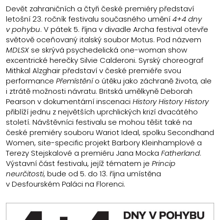
Devět zahraničních a čtyři české premiéry představí
letošní 23. ročník festivalu současného umění
4+4 dny
v pohybu
. V pátek 5. října v divadle Archa festival otevře
světově oceňovaný italský soubor Motus. Pod názvem
MDLSX
se skrývá psychedelická one-woman show
excentrické herečky Silvie Calderoni. Syrský choreograf
Mithkal Alzghair představí v české premiéře svou
performance
Přemístění
o útěku jako záchraně života, ale
i ztrátě možnosti návratu. Britská umělkyně Deborah
Pearson v dokumentární inscenaci
History History History
přiblíží jednu z největších uprchlických krizí dvacátého
století. Návštěvníci festivalu se mohou těšit také na
české premiéry souboru Wariot Ideal, spolku Secondhand
Women, site-specific projekt Barbory Kleinhamplové a
Terezy Stejskalové a premiéru Jana Mocka
Fatherland
.
Výstavní část festivalu, jejíž tématem je
Princip
neurčitosti
, bude od 5. do 13. října umístěna
v Desfourském Paláci na Florenci.