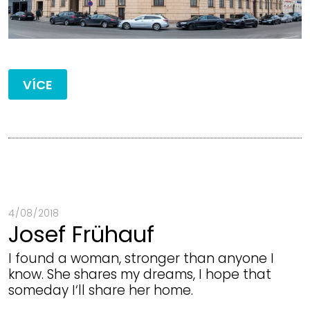
VÍCE
4 / 08 / 2018
Josef Frühauf
I found a woman, stronger than anyone I
know. She shares my dreams, I hope that
someday I‘ll share her home.