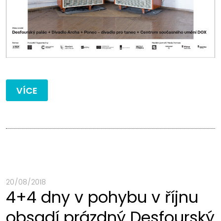
VÍCE
20 / 08 / 2018
4+4 dny v pohybu v říjnu
obsadí prázdný Desfourský