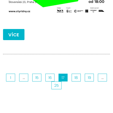
VÍCE
Stránkování
1
…
15
16
17
18
19
…
25
příspěvků