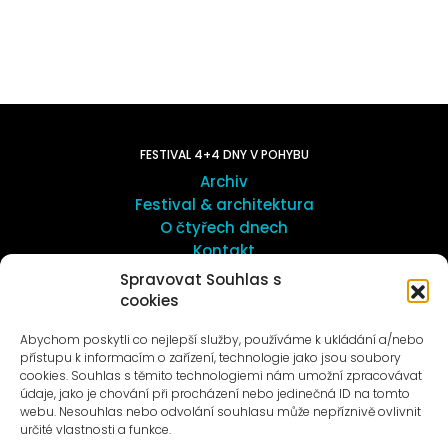
FESTIVAL 4+4 DNY V POHYBU
Archiv
Festival & architektura
O čtyřech dnech
Kontakt
Spravovat Souhlas s
cookies
UMĚNÍ VENKU
Galerie ProLuka
Abychom poskytli co nejlepší služby, používáme k ukládání a/nebo
O umění v Motole
přístupu k informacím o zařízení, technologie jako jsou soubory
cookies. Souhlas s těmito technologiemi nám umožní zpracovávat
údaje, jako je chování při procházení nebo jedinečná ID na tomto
webu. Nesouhlas nebo odvolání souhlasu může nepříznivě ovlivnit
určité vlastnosti a funkce.