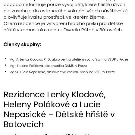
podoba neformuje pouze vývoj dětí, které hřiště užívají,
ale zasahuje do estetického vnímání všech návštěvníků
a ovlivňuje kvalitu prostředí, ve kterém žijeme.
Cílem rezidence je vytvoření hracího prvku pro dětské
hřiště v komunitním centru Divadla Pôtoň v Bátovcích.
Členky skupiny:
Mgr.A. Lenka Klodová, PhD., absolventka ateliéru sochařství na VŠUP v Praze
Mgr. Helena Poláková, absolventka DAMU v Praze
Mgr.A. Lucie Nepasická, absolventka ateliéru šperk na VŠUP v Praze
Rezidence Lenky Klodové,
Heleny Polákové a Lucie
Nepasické – Dětské hřiště v
Batovcích