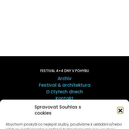
FESTIVAL 4+4 DNY V POHYBU
Archiv
Festival & architektura
O čtyřech dnech
Kontakt
Spravovat Souhlas s
cookies
UMĚNÍ VENKU
Galerie ProLuka
Abychom poskytli co nejlepší služby, používáme k ukládání a/nebo
O umění v Motole