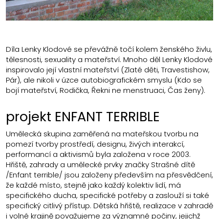
Díla Lenky Klodové se převážně točí kolem ženského živlu,
tělesnosti, sexuality a mateřství. Mnoho děl Lenky Klodové
inspirovalo její vlastní mateřství (Zlaté děti, Travestishow,
Pár), ale nikoli v úzce autobiografickém smyslu (Kdo se
bojí mateřství, Rodička, Řekni ne menstruaci, Čas ženy).
projekt ENFANT TERRIBLE
Umělecká skupina zaměřená na mateřskou tvorbu na
pomezí tvorby prostředí, designu, živých interakcí,
performancí a aktivismů byla založena v roce 2003.
Hřiště, zahrady a umělecké prvky značky Strašné dítě
/Enfant terrible/ jsou založeny především na přesvědčení,
že každé místo, stejně jako každý kolektiv lidí, má
specifického ducha, specifické potřeby a zaslouží si také
specifický citlivý přístup. Dětská hřiště, realizace v zahradě
i volné krajině považujeme za významné počiny, jejichž