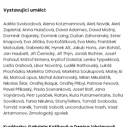
Vystavující umělci:
Adéla Svobodová, Alena Kotzmannová, Aleš Novák, Aleš
Zapletal, Anna Hulačová, David Adamec, David Možný,
Dominik Gajarský, Dominik Lang, Dušan Zahoranský, Ester
Knapová, Eva Jiřička, Eva Koťátková, Eva Melo, František
Matoušek, Gabriela BK, Hynek Alt, Jakub Hons, Jan Boháč,
Jan Haubelt, Jiří Černický, Jiří Thýn, Jonáš Richter, Josef
Frühauf, Krištof Kintera, Kryštof Doležal, Lenka Tyrpeklová,
Laďa Gažiová, Libor Novotný, Luděk Rathouský, Lukáš
Procházka, Markéta Othová, Markéta Soukupová, Matej Al
Ali, Matouš Lipus, Michal Adamovský, Milan Mikuláštík,
Nikolas Šilar, Ondřej Basjuk, Ondřej Přibyl, Patricie Fexová,
Pavel Příkaský, Pavla Sceranková, Josef Bolf, Jana
Vojnárová, Petr Lysáček, Rafani, Ruta Putramentaite, Sofia
Sováková, Tania Nikulina, StonyTellers, Tomáš Svoboda,
Tomáš Vaněk, Tomáš Vobořil, unconductive trash, Vasil
Artamonov, Zimologický spolek.
Kurátorky: Gabriela Kotiková a Denisa Václavová