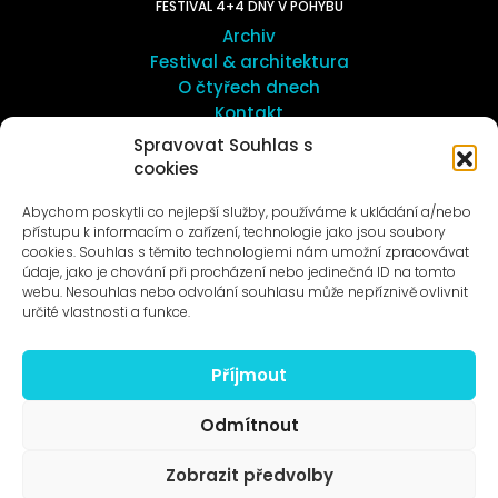
FESTIVAL 4+4 DNY V POHYBU
Archiv
Festival & architektura
O čtyřech dnech
Kontakt
Spravovat Souhlas s
cookies
UMĚNÍ VENKU
Galerie ProLuka
Abychom poskytli co nejlepší služby, používáme k ukládání a/nebo
O umění v Motole
přístupu k informacím o zařízení, technologie jako jsou soubory
cookies. Souhlas s těmito technologiemi nám umožní zpracovávat
údaje, jako je chování při procházení nebo jedinečná ID na tomto
webu. Nesouhlas nebo odvolání souhlasu může nepříznivě ovlivnit
určité vlastnosti a funkce.
Příjmout
Novinky na e-mail
Odmítnout
Zobrazit předvolby