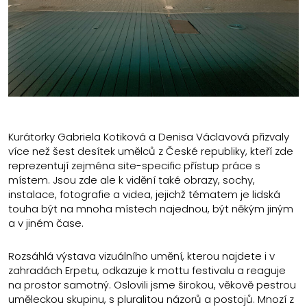
Kurátorky Gabriela Kotiková a Denisa Václavová přizvaly
více než šest desítek umělců z České republiky, kteří zde
reprezentují zejména site-specific přístup práce s
místem. Jsou zde ale k vidění také obrazy, sochy,
instalace, fotografie a videa, jejichž tématem je lidská
touha být na mnoha místech najednou, být někým jiným
a v jiném čase.
Rozsáhlá výstava vizuálního umění, kterou najdete i v
zahradách Erpetu, odkazuje k mottu festivalu a reaguje
na prostor samotný. Oslovili jsme širokou, věkově pestrou
uměleckou skupinu, s pluralitou názorů a postojů. Mnozí z