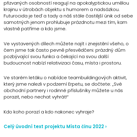
přizvaných osobností reagují na apokalyptickou umělou
krajinu v útrobách objektu s humorem a nadsázkou.
Futurocida je teď a tady a náš stále častější únik od sebe
samotných jenom prohlubuje prázdnotu mezi tím, kam
vlastně patříme a kdo jsme.
Ve vystavených dílech můžete najít i znejistění všeho, o
čem jsme tak často pevně přesvědčeni: prázdný dům
pozbývající svou funkci a čekající na svou další
budoucnost nabízí relativizaci času, místa i prostoru.
Ve starém letáku o nabídce teambuildingových aktivit,
který jsme nalezli v podzemí Erpetu, se dočtete: „Své
obchodní partnery i rodinné příslušníky můžete u nás
porazit, nebo nechat vyhrát!“
Kdo koho porazí a kdo nakonec vyhraje?
Celý úvodní text projektu Místa činu 2022 ›