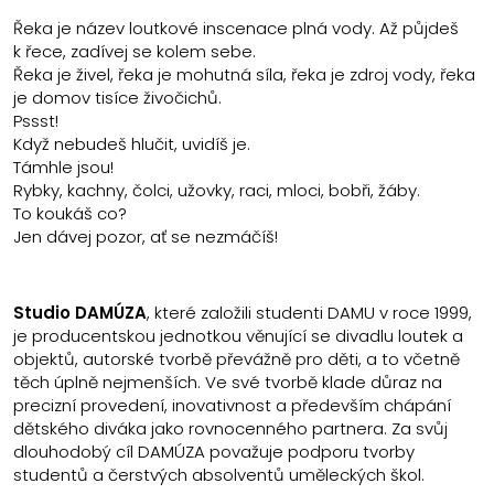
Řeka je název loutkové inscenace plná vody. Až půjdeš
k řece, zadívej se kolem sebe.
Řeka je živel, řeka je mohutná síla, řeka je zdroj vody, řeka
je domov tisíce živočichů.
Pssst!
Když nebudeš hlučit, uvidíš je.
Támhle jsou!
Rybky, kachny, čolci, užovky, raci, mloci, bobři, žáby.
To koukáš co?
Jen dávej pozor, ať se nezmáčíš!
Studio DAMÚZA
, které založili studenti DAMU v roce 1999,
je producentskou jednotkou věnující se divadlu loutek a
objektů, autorské tvorbě převážně pro děti, a to včetně
těch úplně nejmenších. Ve své tvorbě klade důraz na
precizní provedení, inovativnost a především chápání
dětského diváka jako rovnocenného partnera. Za svůj
dlouhodobý cíl DAMÚZA považuje podporu tvorby
studentů a čerstvých absolventů uměleckých škol.