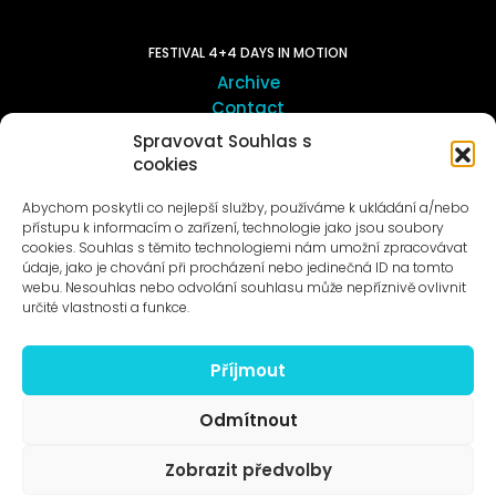
FESTIVAL 4+4 DAYS IN MOTION
Archive
Contact
Spravovat Souhlas s
cookies
ART OUTSITE
ProLuka gallery
Abychom poskytli co nejlepší služby, používáme k ukládání a/nebo
Art in Motol
přístupu k informacím o zařízení, technologie jako jsou soubory
cookies. Souhlas s těmito technologiemi nám umožní zpracovávat
údaje, jako je chování při procházení nebo jedinečná ID na tomto
webu. Nesouhlas nebo odvolání souhlasu může nepříznivě ovlivnit
určité vlastnosti a funkce.
Příjmout
News to e-mail
Odmítnout
Zobrazit předvolby