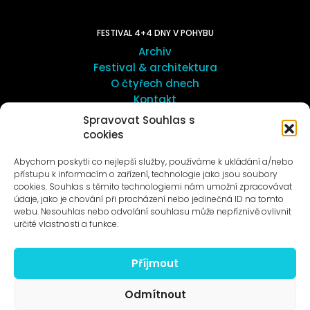
FESTIVAL 4+4 DNY V POHYBU
Archiv
Festival & architektura
O čtyřech dnech
Kontakt
Spravovat Souhlas s
cookies
UMĚNÍ VENKU
Galerie ProLuka
Abychom poskytli co nejlepší služby, používáme k ukládání a/nebo
O umění v Motole
přístupu k informacím o zařízení, technologie jako jsou soubory
cookies. Souhlas s těmito technologiemi nám umožní zpracovávat
údaje, jako je chování při procházení nebo jedinečná ID na tomto
webu. Nesouhlas nebo odvolání souhlasu může nepříznivě ovlivnit
určité vlastnosti a funkce.
Příjmout
Novinky na e-mail
Odmítnout