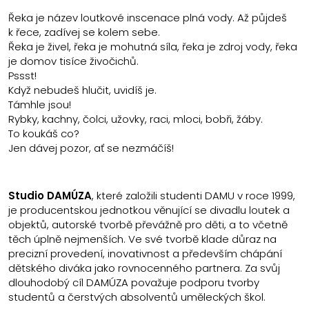
Řeka je název loutkové inscenace plná vody. Až půjdeš
k řece, zadívej se kolem sebe.
Řeka je živel, řeka je mohutná síla, řeka je zdroj vody, řeka
je domov tisíce živočichů.
Pssst!
Když nebudeš hlučit, uvidíš je.
Támhle jsou!
Rybky, kachny, čolci, užovky, raci, mloci, bobři, žáby.
To koukáš co?
Jen dávej pozor, ať se nezmáčíš!
Studio DAMÚZA
, které založili studenti DAMU v roce 1999,
je producentskou jednotkou věnující se divadlu loutek a
objektů, autorské tvorbě převážně pro děti, a to včetně
těch úplně nejmenších. Ve své tvorbě klade důraz na
precizní provedení, inovativnost a především chápání
dětského diváka jako rovnocenného partnera. Za svůj
dlouhodobý cíl DAMÚZA považuje podporu tvorby
studentů a čerstvých absolventů uměleckých škol.