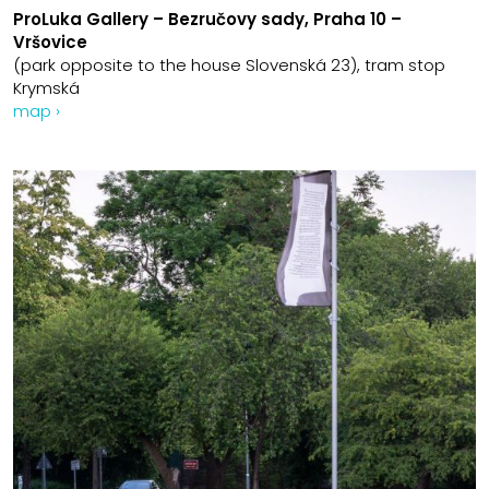
ProLuka Gallery – Bezručovy sady, Praha 10 –
Vršovice
(park opposite to the house Slovenská 23), tram stop
Krymská
map ›