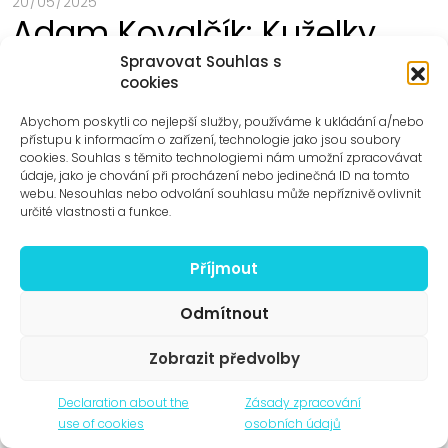
20 / 05 / 2025
Adam Kovalčík: Kuželky
Spravovat Souhlas s
Capacitas Statua Policlinica – sculpture
cookies
projects for public space of Motol University
Hospital
Abychom poskytli co nejlepší služby, používáme k ukládání a/nebo
přístupu k informacím o zařízení, technologie jako jsou soubory
cookies. Souhlas s těmito technologiemi nám umožní zpracovávat
Umění venku and Motol University Hospital would like
údaje, jako je chování při procházení nebo jedinečná ID na tomto
to invite you to the exhibition.
webu. Nesouhlas nebo odvolání souhlasu může nepříznivě ovlivnit
určité vlastnosti a funkce.
Exhibition opening:
5. 6. 2025
,
Příjmout
16:00
Venue:
Motol University Hospital
Odmítnout
V Úvalu 84, Praha 5
(in front of metro station)
Zobrazit předvolby
Open in map ›
Declaration about the
Zásady zpracování
use of cookies
osobních údajů