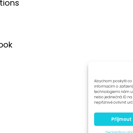
tions
ook
Abychom poskytli co 
informacím o zařízení
technologiemi nám um
nebo jedinečná ID n
nepříznivě ovlivnit urč
Příjmout
Declaration abo