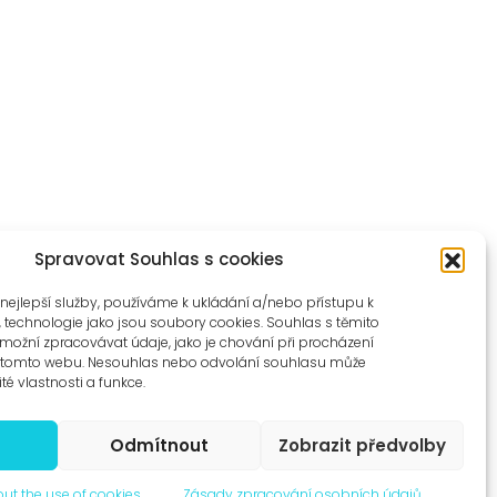
Spravovat Souhlas s cookies
nejlepší služby, používáme k ukládání a/nebo přístupu k
, technologie jako jsou soubory cookies. Souhlas s těmito
ožní zpracovávat údaje, jako je chování při procházení
a tomto webu. Nesouhlas nebo odvolání souhlasu může
ité vlastnosti a funkce.
Odmítnout
Zobrazit předvolby
ut the use of cookies
Zásady zpracování osobních údajů