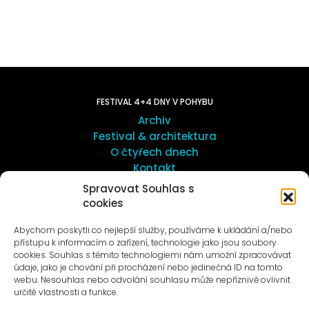
FESTIVAL 4+4 DNY V POHYBU
Archiv
Festival & architektura
O čtyřech dnech
Kontakt
Spravovat Souhlas s
cookies
UMĚNÍ VENKU
Galerie ProLuka
Abychom poskytli co nejlepší služby, používáme k ukládání a/nebo
O umění v Motole
přístupu k informacím o zařízení, technologie jako jsou soubory
cookies. Souhlas s těmito technologiemi nám umožní zpracovávat
údaje, jako je chování při procházení nebo jedinečná ID na tomto
webu. Nesouhlas nebo odvolání souhlasu může nepříznivě ovlivnit
určité vlastnosti a funkce.