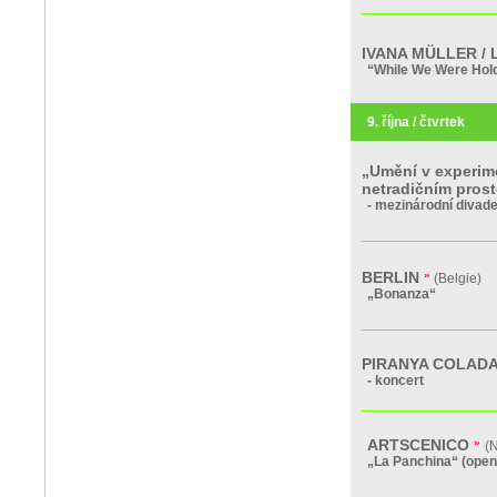
IVANA MÜLLER / 
“While We Were Hold
9. října / čtvrtek
„Umění v experime
netradičním pros
- mezinárodní divad
BERLIN
»
(Belgie)
„Bonanza“
PIRANYA COLAD
- koncert
ARTSCENICO
»
(
„La Panchina“ (open 