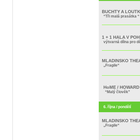
BUCHTY A LOUT
“Tři malá prasátka “ 
1 + 1 HALA V PO
výtvarná dílna pro dě
MLADINSKO THE
„Fragile“
HoME / HOWAR
“Malý člověk”
6. října / pondělí
MLADINSKO THE
„Fragile“