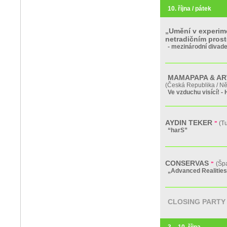
10. října / pátek
„Umění v experime
netradičním pros
- mezinárodní divad
MAMAPAPA & A
(Česká Republika / N
Ve vzduchu visící! -
AYDIN TEKER
»
(Tu
“harS”
CONSERVAS
»
(Šp
„Advanced Realities
CLOSING PARTY