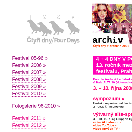
Čtyři dny
>
archiv
>
2008
Festival 05-96 »
4 + 4 DNY V 
13. ročník me
Festival 2006 »
festivalu, Pra
Festival 2007 »
Festival 2008 »
Divadlo Archa & La Fabrik
& Hala ALTA 30 (Holešovic
Festival 2009 »
3. – 10. října 200
Festival 2010 »
sympozium »
Umění v experimentálním, in
Fotogalerie 96-2010 »
a netradičním prostoru
výtvarný site-spe
Festival 2011 »
3. - 10. 10. / Big Gruppen H
video Aktualne.cz »
Festival 2012 »
video YouTube »
video Artyčok TV »