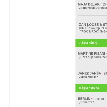
MAJA DELAK
»
(Sl
„Expensive Darlings
ŽAN LOOSE & S
(HR / Česká republik
”POK & ROK“ Svět
7. října / úterý
MARTINE PISANI
„Hors sujet ou le bel 
JANEZ JANŠA
»
(S
„Miss Mobile“
8. října / středa
BERLIN
»
(Belgie)
„Bonanza“