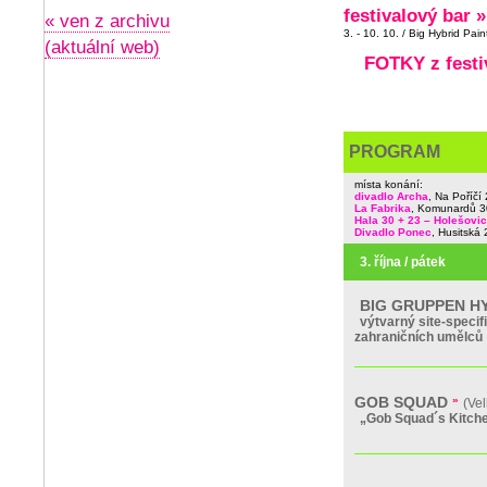
festivalový bar »
« ven z archivu
3. - 10. 10. / Big Hybrid Pai
(aktuální web)
FOTKY z festi
PROGRAM
místa konání:
divadlo Archa
, Na Poříčí
La Fabrika
, Komunardů 3
Hala 30 + 23 – Holešovi
Divadlo Ponec
, Husitská
3. října / pátek
BIG GRUPPEN H
výtvarný site-specif
zahraničních umělců
GOB SQUAD
»
(Ve
„Gob Squad´s Kitche