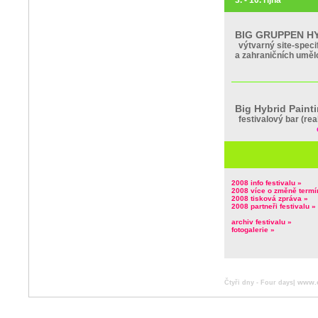
3. - 10. října
BIG GRUPPEN H
výtvarný site-speci
a zahraničních umě
Big Hybrid Pain
festivalový bar (rea
2008 info festivalu »
2008 více o změně termí
2008 tisková zpráva »
2008 partneři festivalu »
archiv festivalu »
fotogalerie »
www.c
Čtyři dny - Four days|