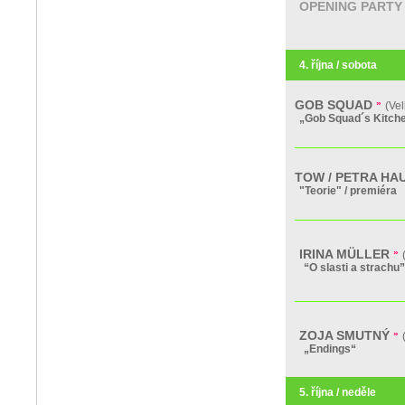
OPENING PARTY
4. října / sobota
GOB SQUAD
»
(Ve
„Gob Squad´s Kitch
TOW / PETRA HA
"Teorie" / premiéra
IRINA MÜLLER
»
“O slasti a strachu”
ZOJA SMUTNÝ
»
„Endings“
5. října / neděle