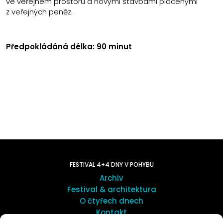
ve veřejném prostoru a novými stavbami placenými
z veřejných peněz.
Předpokládáná délka: 90 minut
FESTIVAL 4+4 DNY V POHYBU
Archiv
Festival & architektura
O čtyřech dnech
Kontakt