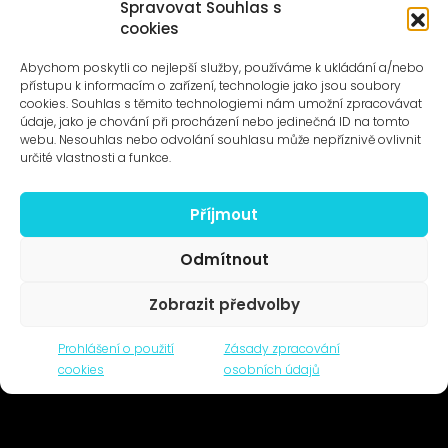
Spravovat Souhlas s
cookies
UMĚNÍ VENKU
Galerie ProLuka
Abychom poskytli co nejlepší služby, používáme k ukládání a/nebo
O umění v Motole
přístupu k informacím o zařízení, technologie jako jsou soubory
cookies. Souhlas s těmito technologiemi nám umožní zpracovávat
údaje, jako je chování při procházení nebo jedinečná ID na tomto
webu. Nesouhlas nebo odvolání souhlasu může nepříznivě ovlivnit
určité vlastnosti a funkce.
Příjmout
Novinky na e-mail
Odmítnout
Zobrazit předvolby
© 1996–2025
Prohlášení o použití
Zásady zpracování
Čtyři dny, z.s. / Four Days association
cookies
osobních údajů