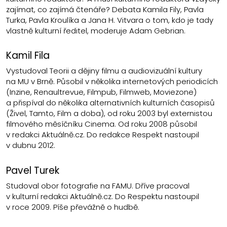
zajímat, co zajímá čtenáře? Debata Kamila Fily, Pavla
Turka, Pavla Kroulíka a Jana H. Vitvara o tom, kdo je tady
vlastně kulturní ředitel, moderuje Adam Gebrian.
Kamil Fila
Vystudoval Teorii a dějiny filmu a audiovizuální kultury
na MU v Brně. Působil v několika internetových periodicích
(Inzine, Renaultrevue, Filmpub, Filmweb, Moviezone)
a přispíval do několika alternativních kulturních časopisů
(Živel, Tamto, Film a doba), od roku 2003 byl externistou
filmového měsíčníku Cinema. Od roku 2008 působil
v redakci Aktuálně.cz. Do redakce Respekt nastoupil
v dubnu 2012.
Pavel Turek
Studoval obor fotografie na FAMU. Dříve pracoval
v kulturní redakci Aktuálně.cz. Do Respektu nastoupil
v roce 2009. Píše převážně o hudbě.