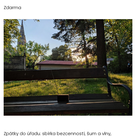
Zdarma
Zpátky do úřadu: sbírka bezcenností, šum a vlny,