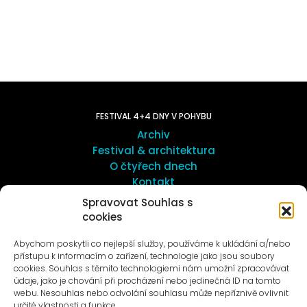
FESTIVAL 4+4 DNY V POHYBU
Archiv
Festival & architektura
O čtyřech dnech
Kontakt
Spravovat Souhlas s
cookies
UMĚNÍ VENKU
Galerie ProLuka
Abychom poskytli co nejlepší služby, používáme k ukládání a/nebo
O umění v Motole
přístupu k informacím o zařízení, technologie jako jsou soubory
cookies. Souhlas s těmito technologiemi nám umožní zpracovávat
údaje, jako je chování při procházení nebo jedinečná ID na tomto
webu. Nesouhlas nebo odvolání souhlasu může nepříznivě ovlivnit
určité vlastnosti a funkce.