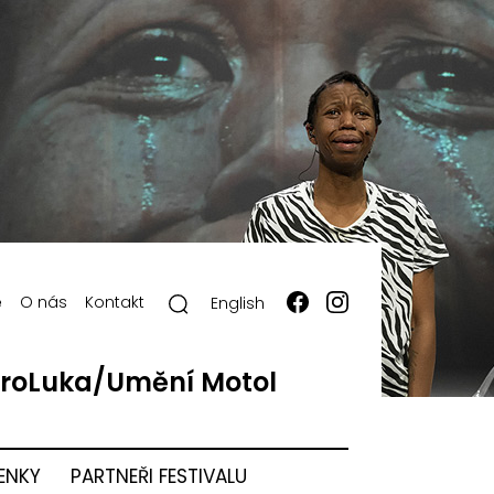
ě
O nás
Kontakt
English
roLuka/Umění Motol
ENKY
PARTNEŘI FESTIVALU