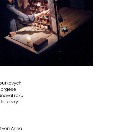
loutkových
Georgese
dnával roku
dní prvky
 tvoří Anna