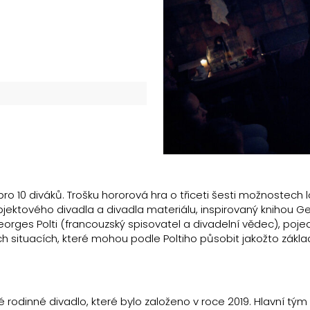
ro 10 diváků. Trošku hororová hra o třiceti šesti možnostech 
bjektového divadla a divadla materiálu, inspirovaný knihou 
eorges Polti (francouzský spisovatel a divadelní vědec), poje
ých situacích, které mohou podle Poltiho působit jakožto zákla
 rodinné divadlo, které bylo založeno v roce 2019. Hlavní tým