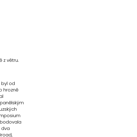
 z větru.
 byl od
o hrozně
al
 španělským
uzských
Symposium
zabodovala
s dva
Broad,