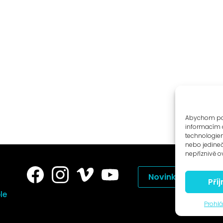
Abychom posk
informacím o
technologiem
nebo jedine
nepříznivě ov
Novinky na e-mail
Pří
le
Prohlá