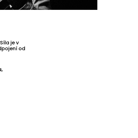
íla je v
dpojení od
a,