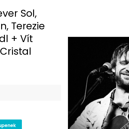
ver Sol,
, Terezie
l + Vít
Cristal
upenek