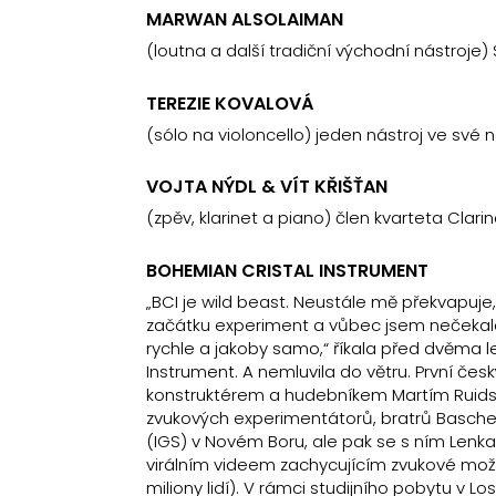
MARWAN ALSOLAIMAN
(loutna a další tradiční východní nástroje) 
TEREZIE KOVALOVÁ
(sólo na violoncello) jeden nástroj ve své 
VOJTA NÝDL & VÍT KŘIŠŤAN
(zpěv, klarinet a piano) člen kvarteta Clari
BOHEMIAN CRISTAL INSTRUMENT
„BCI je wild beast. Neustále mě překvapuje
začátku experiment a vůbec jsem nečekala,
rychle a jakoby samo,“ říkala před dvěma l
Instrument. A nemluvila do větru. První čes
konstruktérem a hudebníkem Martím Ruids
zvukových experimentátorů, bratrů Basche
(IGS) v Novém Boru, ale pak se s ním Len
virálním videem zachycujícím zvukové možno
miliony lidí). V rámci studijního pobytu v 