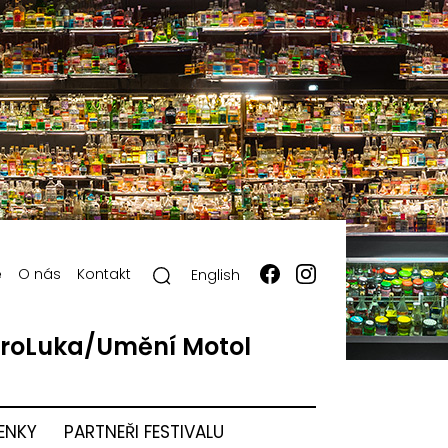
ě
O nás
Kontakt
English
roLuka/Umění Motol
ENKY
PARTNEŘI FESTIVALU