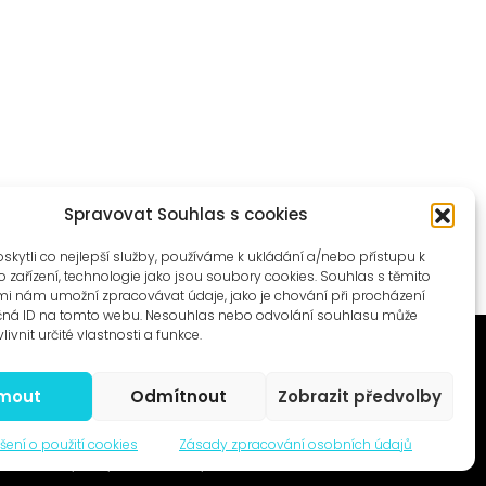
Spravovat Souhlas s cookies
ytli co nejlepší služby, používáme k ukládání a/nebo přístupu k
 zařízení, technologie jako jsou soubory cookies. Souhlas s těmito
i nám umožní zpracovávat údaje, jako je chování při procházení
čná ID na tomto webu. Nesouhlas nebo odvolání souhlasu může
livnit určité vlastnosti a funkce.
jmout
Odmítnout
Zobrazit předvolby
© 1996–2025
šení o použití cookies
Zásady zpracování osobních údajů
Čtyři dny, z.s. / Four Days association