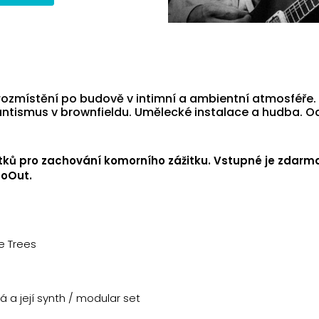
rozmístění po budově v intimní a ambientní atmosféře. S
tismus v brownfieldu. Umělecké instalace a hudba. O
stků pro zachování komorního zážitku. Vstupné je zdarm
GoOut.
e Trees
 a její synth / modular set