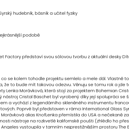
Syrský hudebník, básník a učitel fyziky
nejkrásnější podobě
net Factory představí svou sólovou tvorbu z aktuální desky Dítě
, co se kolem tohodle projektu semlelo a mele dál. Vlastně to
 že to bude mít takovou odezvu. Věnuju se tomu rok a jde t
ety Lenka Morávková, která stojí za projektem Bohemian Crist
ký nástroj Cristal Baschet byl vyrobený díky její spolupráci se
em a vychází z legendárního skleněného instrumentu franco
tových. Poprvé byl představen v rámci International Glass 
ka Morávková alias KnofLenka přemístila do USA a nečekaně 
sti nástroje na rozkvetlé kalifornské poušti (zhlédlo ho pře
Los Angeles vystoupila v tamním nejprestižnějším prostoru The 