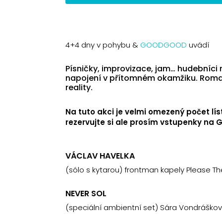
4+4 dny v pohybu &
GOODGOOD
uvádí
Písničky, improvizace, jam… hudebníci 
napojení v přítomném okamžiku. Roman
reality.
Na tuto akci je velmi omezený počet lí
rezervujte si ale prosím vstupenky na 
VÁCLAV HAVELKA
(sólo s kytarou) frontman kapely Please Th
NEVER SOL
(speciální ambientní set) Sára Vondrášková