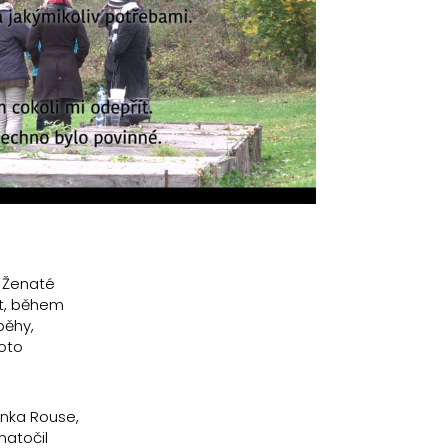
y Ženaté
st, během
běhy,
hoto
anka Rouse,
natočil