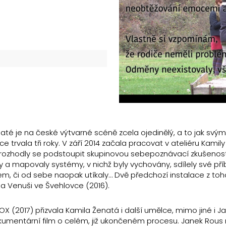
até je na české výtvarné scéně zcela ojedinělý, a to jak svým
e trvala tři roky. V září 2014 začala pracovat v ateliéru Kamil
ku a rozhodly se podstoupit skupinovou sebepoznávací zkušeno
y a mapovaly systémy, v nichž byly vychovány, sdílely své pří
ájem, či od sebe naopak utíkaly… Dvě předchozí instalace z to
 a Venuši ve Švehlovce (2016).
X (2017) přizvala Kamila Ženatá i další umělce, mimo jiné i J
kumentární film o celém, již ukončeném procesu. Janek Rous 