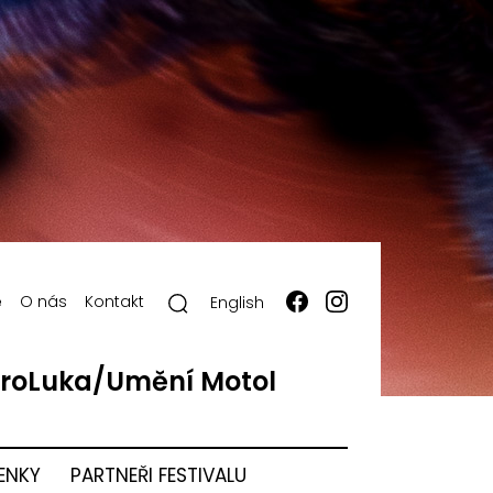
ě
O nás
Kontakt
English
roLuka/Umění Motol
ENKY
PARTNEŘI FESTIVALU