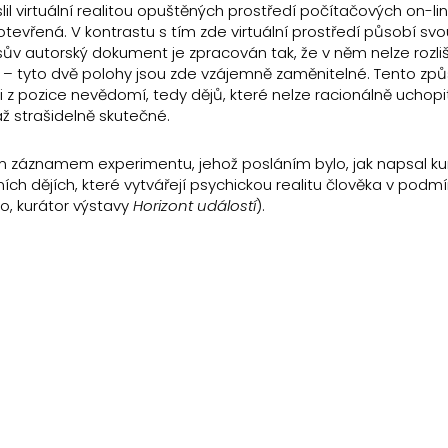
lil virtuální realitou opuštěných prostředí počítačových on-lin
tevřená. V kontrastu s tím zde virtuální prostředí působí svo
v autorský dokument je zpracován tak, že v něm nelze rozliši
 – tyto dvě polohy jsou zde vzájemně zaměnitelné. Tento zp
i z pozice nevědomí, tedy dějů, které nelze racionálně uchopi
ž strašidelně skutečné.
m záznamem experimentu, jehož posláním bylo, jak napsal ku
ních dějích, které vytvářejí psychickou realitu člověka v podm
o, kurátor výstavy
Horizont událostí
).