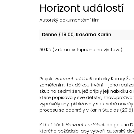
Horizont událostí
Autorský dokumentární film
Denně
/ 19:00, Kasárna Karlín
50 Kč (v rámci vstupného na výstavu)
Projekt
Horizont událostí
autorky Kamily Žen
zaměřením, tak délkou trvání – jeho realizac
skupina sedmi žen, jež přijaly její nabíd
které popisovaly své dětství, znovuprožíval
vyprávěly sny, přibližovaly se k sobě navz
procesu se odehrály v Karlin Studios (2015)
K třetí části
Horizontu událostí
do galerie DO
kterého požádala, aby vytvořil autorský do