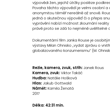
výpovědi žen, jejichž útržky posléze podkres
Povaha těchto výpovědí je velmi osobní a o
anonymitou téměř nereálně až snově. Rousů
jedná o skutečnou výpověď či o přepis snu
vyprávění nabízí možnost zkoumání reality 
právě proto se zdá to nejméně uvěřitelné a
Dokumentární film Janka Rouse je osobitý
výstavy Milan Ohnisko „vydat zprávu o vnitř
globalizovaného konzumerismu“ (M. Ohnisk
Režie, kamera, zvuk, střih:
Janek Rous
Kamera, zvuk:
Viktor Takáč
Hudba:
Natálie Hošková
Hlas:
Jakub Gottwald
Námět:
Kamila Ženatá
2017
Délka: 42:31 min.