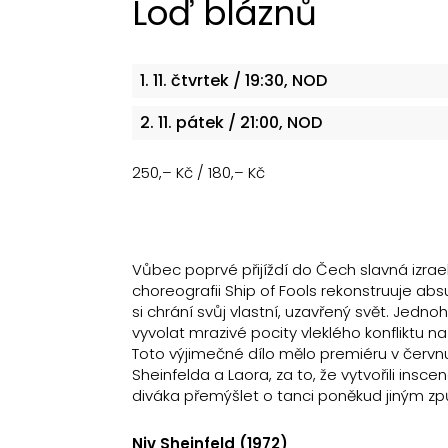
Loď bláznů
1. 11.
čtvrtek
/ 19:30, NOD
2. 11.
pátek
/ 21:00, NOD
250,– Kč / 180,– Kč
Vůbec poprvé přijíždí do Čech slavná izrael
choreografii Ship of Fools rekonstruuje absur
si chrání svůj vlastní, uzavřený svět. Jed
vyvolat mrazivé pocity vleklého konfliktu n
Toto výjimečné dílo mělo premiéru v červnu
Sheinfelda a Laora, za to, že vytvořili ins
diváka přemýšlet o tanci poněkud jiným způ
Niv Sheinfeld (1972)