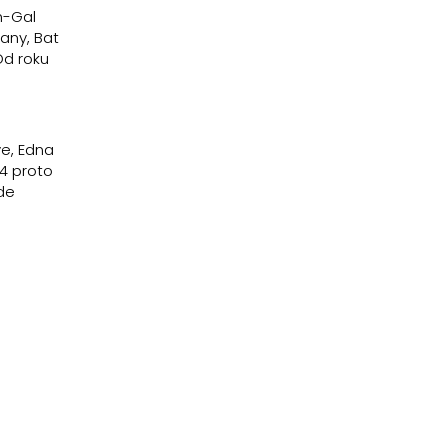
n-Gal
any, Bat
Od roku
ye, Edna
04 proto
de