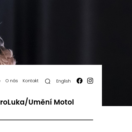
ě
O nás
Kontakt
English
roLuka/Umění Motol