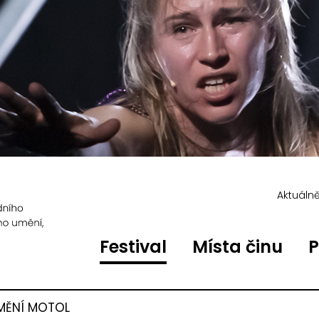
Aktuáln
Festival
Místa činu
P
MĚNÍ MOTOL