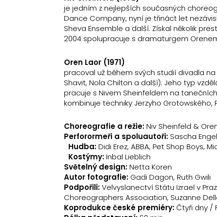
je jedním z nejlepších současných choreogra
Dance Company, nyní je třináct let nezávi
Sheva Ensemble a další. Získal několik pres
2004 spolupracuje s dramaturgem Orene
Oren Laor (1971)
pracoval už během svých studií divadla na T
Shavit, Nola Chilton a další). Jeho typ vzdě
pracuje s Nivem Sheinfeldem na tanečních
kombinuje techniky Jerzyho Grotowského, Pi
Choreografie a režie:
Niv Sheinfeld & Ore
Perforormeři a spoluautoři:
Sascha Engel, 
Hudba:
Didi Erez, ABBA, Pet Shop Boys, M
Kostýmy:
Inbal Lieblich
Světelný design:
Netta Koren
Autor fotografie:
Gadi Dagon, Ruth Gwili
Podpořili:
Velvyslanectví Státu Izrael v Praze,
Choreographers Association, Suzanne Dellal
Koprodukce české premiéry:
Čtyři dny /