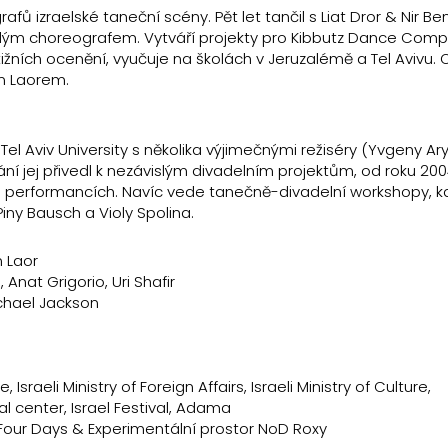
fů izraelské taneční scény. Pět let tančil s Liat Dror & Nir Be
slým choreografem. Vytváří projekty pro Kibbutz Dance Comp
tižních ocenění, vyučuje na školách v Jeruzalémě a Tel Avivu. 
m Laorem.
el Aviv University s několika výjimečnými režiséry (Yvgeny Ar
lání jej přivedl k nezávislým divadelním projektům, od roku 20
 performancích. Navíc vede tanečně-divadelní workshopy, k
ny Bausch a Violy Spolina.
n Laor
Anat Grigorio, Uri Shafir
ichael Jackson
 Israeli Ministry of Foreign Affairs, Israeli Ministry of Culture,
 center, Israel Festival, Adama
 Four Days & Experimentální prostor NoD Roxy