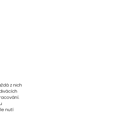
aždá z nich
divácích
pracování.
u
le nutí