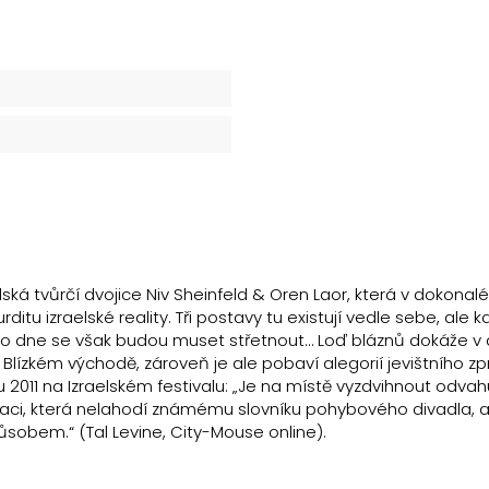
ská tvůrčí dvojice Niv Sheinfeld & Oren Laor, která v dokonalé
ditu izraelské reality. Tři postavy tu existují vedle sebe, ale k
noho dne se však budou muset střetnout… Loď bláznů dokáže v 
a Blízkém východě, zároveň je ale pobaví alegorií jevištního z
 2011 na Izraelském festivalu: „Je na místě vyzdvihnout odvah
cenaci, která nelahodí známému slovníku pohybového divadla, a
sobem.“ (Tal Levine, City-Mouse online).