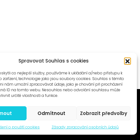
Spravovat Souhlas s cookies
ytli co nejlepší služby, používáme k ukládání a/nebo přístupu k
 zařízení, technologie jako jsou soubory cookies. Souhlas s těmito
i nám umožní zpracovávat údaje, jako je chování při procházení
čná ID na tomto webu. Nesouhlas nebo odvolání souhlasu může
livnit určité vlastnosti a funkce.
jmout
Odmítnout
Zobrazit předvolby
© 1996–2025
šení o použití cookies
Zásady zpracování osobních údajů
Čtyři dny, z.s. / Four Days association