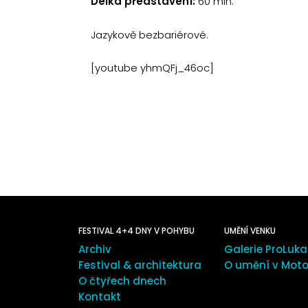
Délka představení:
60 min.
Jazykově bezbariérové.
[youtube yhmQFj_46oc]
FESTIVAL 4+4 DNY V POHYBU
UMĚNÍ VENKU
Archiv
Galerie ProLuka
Festival & architektura
O umění v Moto
O čtyřech dnech
Kontakt