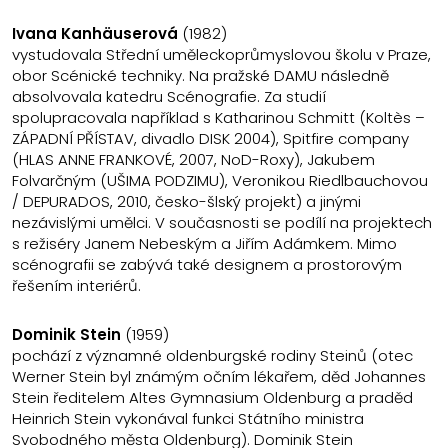
Ivana Kanhäuserová
(1982)
vystudovala Střední uměleckoprůmyslovou školu v Praze,
obor Scénické techniky. Na pražské DAMU následně
absolvovala katedru Scénografie. Za studií
spolupracovala například s Katharinou Schmitt (Koltès –
ZÁPADNÍ PŘÍSTAV, divadlo DISK 2004), Spitfire company
(HLAS ANNE FRANKOVÉ, 2007, NoD-Roxy), Jakubem
Folvarčným (UŠIMA PODZIMU), Veronikou Riedlbauchovou
/ DEPURADOS, 2010, česko-šlský projekt) a jinými
nezávislými umělci. V současnosti se podílí na projektech
s režiséry Janem Nebeským a Jiřím Adámkem. Mimo
scénografii se zabývá také designem a prostorovým
řešením interiérů.
Dominik Stein
(1959)
pochází z významné oldenburgské rodiny Steinů (otec
Werner Stein byl známým očním lékařem, děd Johannes
Stein ředitelem Altes Gymnasium Oldenburg a praděd
Heinrich Stein vykonával funkci Státního ministra
Svobodného města Oldenburg). Dominik Stein