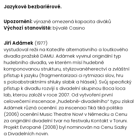
Jazykově bezbariérové.
Upozornění:
výrazně omezená kapacita diváků
Výchozí stanoviště:
bývalé Casino
Jiří Adámek
(1977)
vystudoval režii na Katedře alternativního a loutkového
divadla pražské DAMU. Adámek vyvinul originální typ
hudebního divadla, ve kterém mísí hudebně
komponovanou strukturu, stylizovanéherectví a zvláštní
přístup k jazyku (fragmentarizaci ci rytmizaci slov, hru
s poloabstraktními shluky slabik a hlásek). Svůj specifický
přístup k divadlu rozvíjí s divadelní skupinou Boca loca
lab, kterou založil v roce 2007. Od vytvoření první
celovečerní inscenace „hudebně-divadelního“ typu získal
Adámek různá ocenění: za inscenaci Tiká tiká politika
(2006) ocenění Music Theatre Now! v Německu a Cenu
za originální divadelní tvar na festivalu Kontakt v Toruni.
Projekt Evropané (2008) byl nominován na Cenu Sazky
a Divadelních novin.