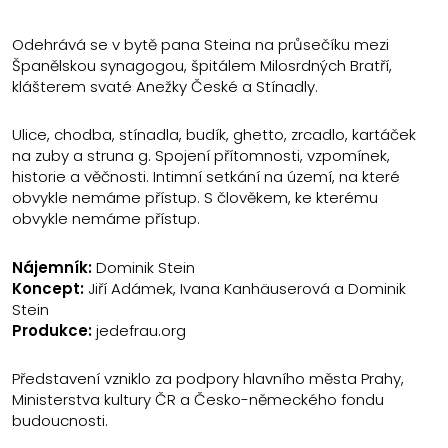
Odehrává se v bytě pana Steina na průsečíku mezi
Španělskou synagogou, špitálem Milosrdných Bratří,
klášterem svaté Anežky České a Stínadly.
Ulice, chodba, stínadla, budík, ghetto, zrcadlo, kartáček
na zuby a struna g. Spojení přítomnosti, vzpomínek,
historie a věčnosti. Intimní setkání na území, na které
obvykle nemáme přístup. S člověkem, ke kterému
obvykle nemáme přístup.
Nájemník:
Dominik Stein
Koncept:
Jiří Adámek, Ivana Kanhäuserová a Dominik
Stein
Produkce:
jedefrau.org
Představení vzniklo za podpory hlavního města Prahy,
Ministerstva kultury ČR a Česko-německého fondu
budoucnosti.