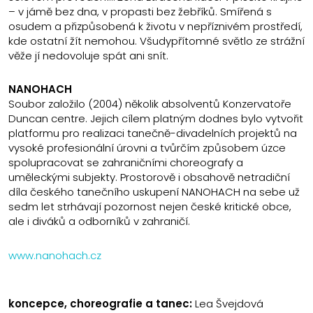
– v jámě bez dna, v propasti bez žebříků. Smířená s
osudem a přizpůsobená k životu v nepříznivém prostředí,
kde ostatní žít nemohou. Všudypřítomné světlo ze strážní
věže jí nedovoluje spát ani snít.
NANOHACH
Soubor založilo (2004) několik absolventů Konzervatoře
Duncan centre. Jejich cílem platným dodnes bylo vytvořit
platformu pro realizaci tanečně-divadelních projektů na
vysoké profesionální úrovni a tvůrčím způsobem úzce
spolupracovat se zahraničními choreografy a
uměleckými subjekty. Prostorově i obsahově netradiční
díla českého tanečního uskupení NANOHACH na sebe už
sedm let strhávají pozornost nejen české kritické obce,
ale i diváků a odborníků v zahraničí.
www.nanohach.cz
koncepce, choreografie a tanec:
Lea Švejdová