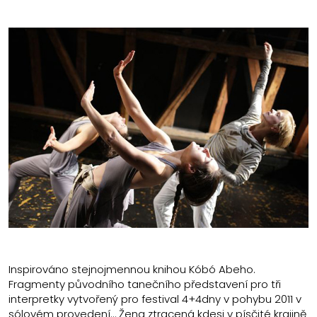
Inspirováno stejnojmennou knihou Kóbó Abeho.
Fragmenty původního tanečního představení pro tři
interpretky vytvořený pro festival 4+4dny v pohybu 2011 v
sólovém provedení… Žena ztracená kdesi v písčité krajině