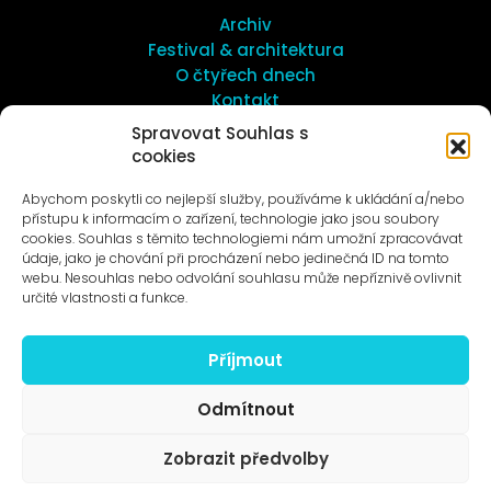
Archiv
Festival & architektura
O čtyřech dnech
Kontakt
Spravovat Souhlas s
cookies
UMĚNÍ VENKU
Galerie ProLuka
Abychom poskytli co nejlepší služby, používáme k ukládání a/nebo
O umění v Motole
přístupu k informacím o zařízení, technologie jako jsou soubory
cookies. Souhlas s těmito technologiemi nám umožní zpracovávat
údaje, jako je chování při procházení nebo jedinečná ID na tomto
webu. Nesouhlas nebo odvolání souhlasu může nepříznivě ovlivnit
určité vlastnosti a funkce.
Příjmout
Novinky na e-mail
Odmítnout
Zobrazit předvolby