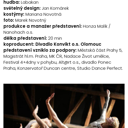
hudba:
Labakan
světelný design:
Jan Komárek
kostýmy:
Mariana Novotná
foto:
Marek Novotný
produkce a manažer představení:
Honza Malík /
Nanohach o.s.
délka představení:
20 min
koproducent: Divadlo Konvikt o.s. Olomouc
představení vzniklo za podpory:
Městská část Prahy 5,
Magistrát hl.m. Praha, MK ČR, Nadace Život umělce,
Festival 4+4dny v pohybu, Alt@rt o.s., divadlo Ponec
Praha, Konzervatoř Duncan centre, Studio Dance Perfect.