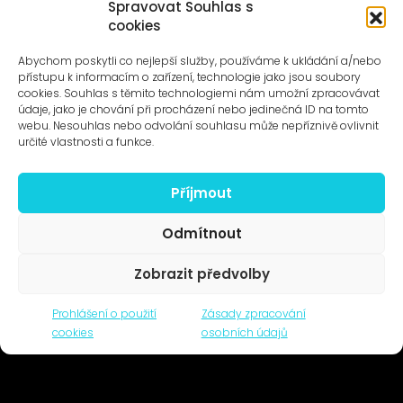
Spravovat Souhlas s
cookies
UMĚNÍ VENKU
Galerie ProLuka
Abychom poskytli co nejlepší služby, používáme k ukládání a/nebo
O umění v Motole
přístupu k informacím o zařízení, technologie jako jsou soubory
cookies. Souhlas s těmito technologiemi nám umožní zpracovávat
údaje, jako je chování při procházení nebo jedinečná ID na tomto
webu. Nesouhlas nebo odvolání souhlasu může nepříznivě ovlivnit
určité vlastnosti a funkce.
Příjmout
Novinky na e-mail
Odmítnout
Zobrazit předvolby
© 1996–2025
Prohlášení o použití
Zásady zpracování
Čtyři dny, z.s. / Four Days association
cookies
osobních údajů