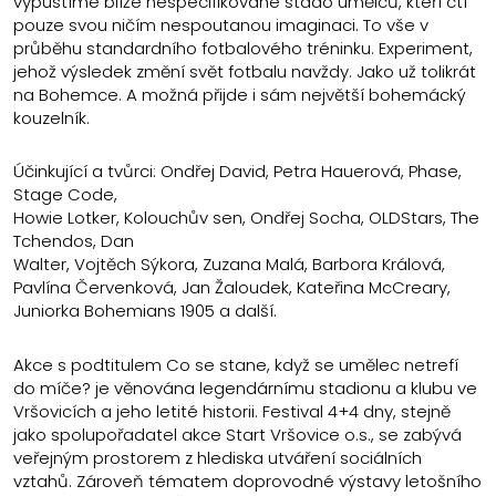
vypustíme blíže nespecifikované stádo umělců, kteří ctí
pouze svou ničím nespoutanou imaginaci. To vše v
průběhu standardního fotbalového tréninku. Experiment,
jehož výsledek změní svět fotbalu navždy. Jako už tolikrát
na Bohemce. A možná přijde i sám největší bohemácký
kouzelník.
Účinkující a tvůrci: Ondřej David, Petra Hauerová, Phase,
Stage Code,
Howie Lotker, Kolouchův sen, Ondřej Socha, OLDStars, The
Tchendos, Dan
Walter, Vojtěch Sýkora, Zuzana Malá, Barbora Králová,
Pavlína Červenková, Jan Žaloudek, Kateřina McCreary,
Juniorka Bohemians 1905 a další.
Akce s podtitulem Co se stane, když se umělec netrefí
do míče? je věnována legendárnímu stadionu a klubu ve
Vršovicích a jeho letité historii. Festival 4+4 dny, stejně
jako spolupořadatel akce Start Vršovice o.s., se zabývá
veřejným prostorem z hlediska utváření sociálních
vztahů. Zároveň tématem doprovodné výstavy letošního