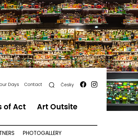
our Days
Contact
Česky
 of Act
Art Outsite
RTNERS
PHOTOGALLERY