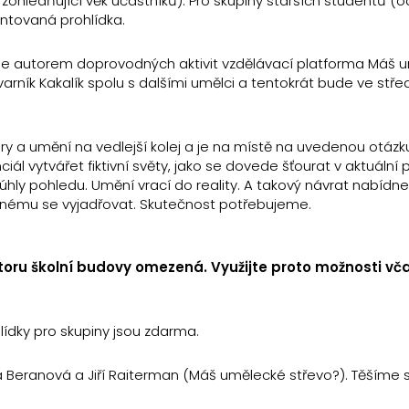
 zohledňující věk účastníků). Pro skupiny starších studentů (od
ntovaná prohlídka.
– je autorem doprovodných aktivit vzdělávací platforma Máš 
varník Kakalík spolu s dalšími umělci a tentokrát bude ve stř
ury a umění na vedlejší kolej a je na místě na uvedenou otázk
ál vytvářet fiktivní světy, jako se dovede šťourat v aktuální 
hly pohledu. Umění vrací do reality. A takový návrat nabí
děnému se vyjadřovat. Skutečnost potřebujeme.
oru školní budovy omezená. Využijte proto možnosti vč
dky pro skupiny jsou zdarma.
 Beranová a Jiří Raiterman (Máš umělecké střevo?). Těšíme s