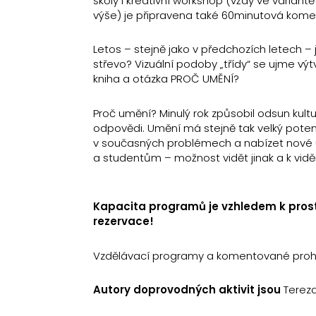
školy i kreativní workshop (vždy ve variantě
výše) je připravena také 60minutová kome
Letos – stejně jako v předchozích letech 
střevo? Vizuální podoby „třídy“ se ujme výt
kniha a otázka PROČ UMĚNÍ?
Proč umění? Minulý rok způsobil odsun kult
odpovědi. Umění má stejně tak velký potenci
v současných problémech a nabízet nové ú
a studentům – možnost vidět jinak a k vi
Kapacita programů je vzhledem k prost
rezervace!
Vzdělávací programy a komentované prohlí
Autory doprovodných aktivit jsou
Tereza