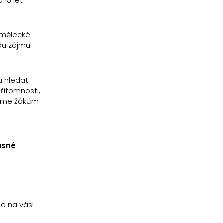
 15 let
umělecké
edu zájmu
u hledat
přítomnosti,
dneme žákům
asné
e na vás!