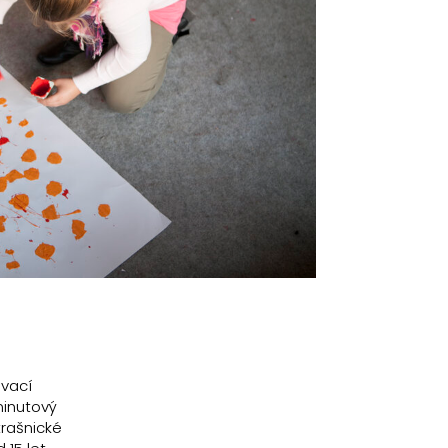
ávací
minutový
trašnické