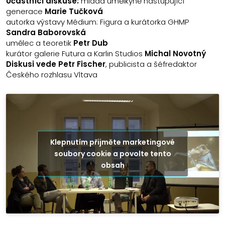
Účastníci diskuse:
mladá umělkyně nastupující
generace
Marie Tučková
autorka výstavy Médium: Figura a kurátorka GHMP
Sandra Baborovská
umělec a teoretik
Petr Dub
kurátor galerie Futura a Karlin Studios
Michal Novotný
Diskusi vede Petr Fischer
, publicista a šéfredaktor
Českého rozhlasu Vltava
Klepnutím přijměte marketingové
soubory cookie a povolte tento
obsah