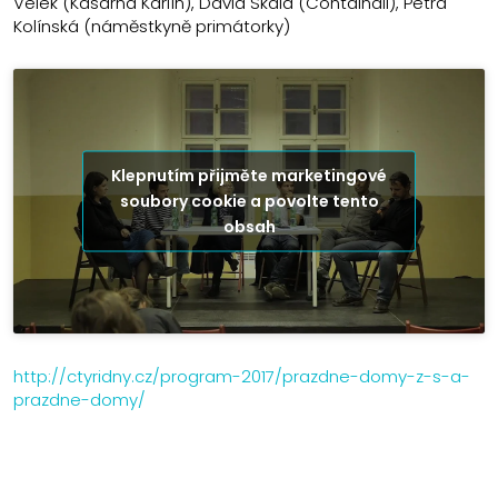
Velek (Kasárna Karlín), David Skála (Containall), Petra
Kolínská (náměstkyně primátorky)
Klepnutím přijměte marketingové
soubory cookie a povolte tento
obsah
http://ctyridny.cz/program-2017/prazdne-domy-z-s-a-
prazdne-domy/