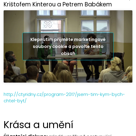
Krištofem Kinterou a Petrem Babákem
Klepnutím přijměte marketingové
soubory cookie a povolte tento
obsah
http://ctyridny.cz/program-2017/jsem-tim-kym-bych-
chtel-byt/
Krása a umění