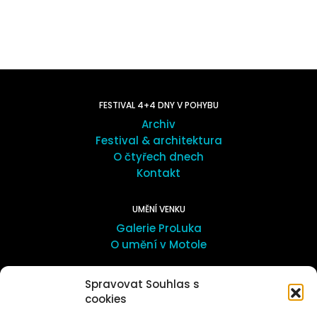
FESTIVAL 4+4 DNY V POHYBU
Archiv
Festival & architektura
O čtyřech dnech
Kontakt
UMĚNÍ VENKU
Galerie ProLuka
O umění v Motole
Spravovat Souhlas s
cookies