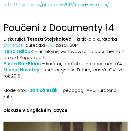
http://ctyridny.cz/program-2017/krasa-a-umeni/
Poučení z Documenty 14
Diskutující:
Tereza Stejskalová
– kritička a kurátorka
tranzit.cz
, laureátka
CVJ
za rok 2014
Irena Haiduk
– umělkyně, vystavovala na documenta14
projekt Yugoexport
Pierre Bal-Blanc
– kurátor, podílel se na documenta14
Michal Novotný
– kurátor galerie Futura, laureát CVJ za
rok 2016
Moderátor:
Jan Zálešák
– pedagog FAVU, kurátor a
kritik
Diskuze v anglickém jazyce