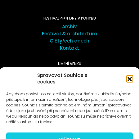
FESTIVAL 4+4 DNY V POHYBU
Archiv
Festival & architektura
O čtyřech dnech
Kontakt
UMĚNÍ VENKU
Galerie ProLuka
Spravovat Souhlas s
O umění v Motole
cookies
Abychom poskytli co nejlepší služby, používáme k ukládání a/nebo
přístupu k informacím o zařízení, technologie jako jsou soubory
cookies. Souhlas s těmito technologiemi nám umožní zpracovávat
údaje, jako je chování při procházení nebo jedinečná ID na tomto
webu. Nesouhlas nebo odvolání souhlasu může nepříznivě ovlivnit
Novinky na e-mail
určité vlastnosti a funkce.