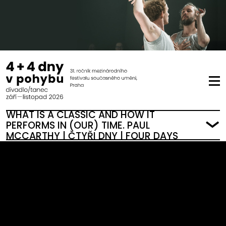
WHAT IS A CLASSIC AND HOW IT
PERFORMS IN (OUR) TIME. PAUL
MCCARTHY | ČTYŘI DNY | FOUR DAYS