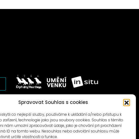
© 1996–2025
Spravovat Souhlas s cookies
Čtyři dny, z.s. / Four Days association
ytli co nejlepší služby, používáme k ukládání a/nebo přístupu k
 zařízení, technologie jako jsou soubory cookies. Souhlas s těmito
i nám umožní zpracovávat údaje, jako je chování při procházení
čná ID na tomto webu. Nesouhlas nebo odvolání souhlasu může
livnit určité vlastnosti a funkce.