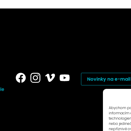
Novinky na e-mail
le
Abychom posk
informacím o
technologiem
nebo jedine
nepříznivě ov