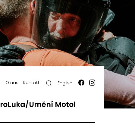
ě
O nás
Kontakt
English
roLuka/Umění Motol