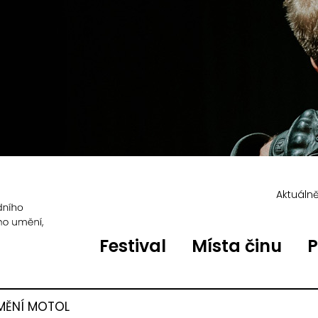
Aktuáln
Festival
Místa činu
P
MĚNÍ MOTOL