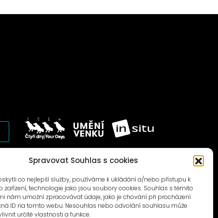
© 1996–2025
Spravovat Souhlas s cookies
Čtyři dny, z.s. / Four Days association
ytli co nejlepší služby, používáme k ukládání a/nebo přístupu k
 zařízení, technologie jako jsou soubory cookies. Souhlas s těmito
i nám umožní zpracovávat údaje, jako je chování při procházení
čná ID na tomto webu. Nesouhlas nebo odvolání souhlasu může
livnit určité vlastnosti a funkce.