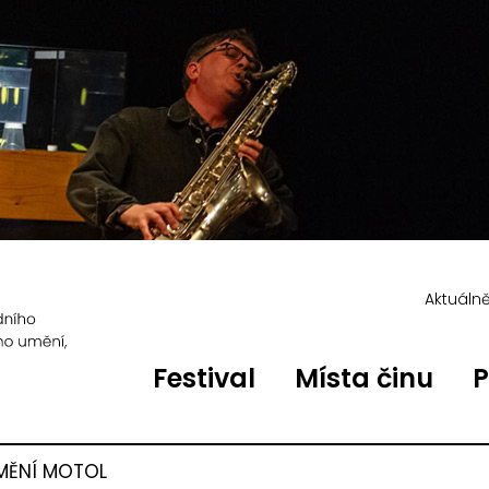
Aktuáln
Festival
Místa činu
P
MĚNÍ MOTOL