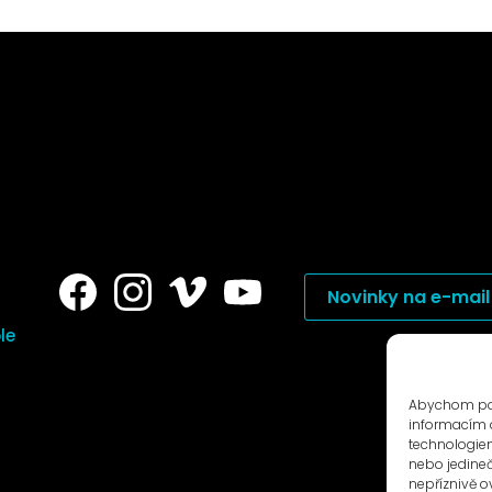
Novinky na e-mail
le
Abychom posk
informacím o
technologiem
nebo jedine
nepříznivě ov