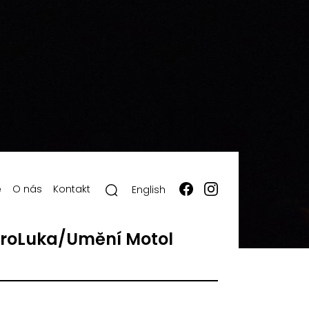
ě
O nás
Kontakt
English
roLuka/Umění Motol