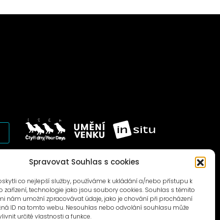
© 1996–2025
Spravovat Souhlas s cookies
Čtyři dny, z.s. / Four Days association
ytli co nejlepší služby, používáme k ukládání a/nebo přístupu k
 zařízení, technologie jako jsou soubory cookies. Souhlas s těmito
i nám umožní zpracovávat údaje, jako je chování při procházení
čná ID na tomto webu. Nesouhlas nebo odvolání souhlasu může
livnit určité vlastnosti a funkce.