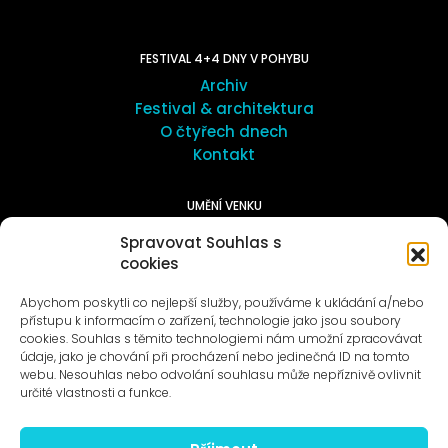
FESTIVAL 4+4 DNY V POHYBU
Archiv
Festival & architektura
O čtyřech dnech
Kontakt
UMĚNÍ VENKU
Galerie ProLuka
Spravovat Souhlas s
O umění v Motole
cookies
Abychom poskytli co nejlepší služby, používáme k ukládání a/nebo
přístupu k informacím o zařízení, technologie jako jsou soubory
cookies. Souhlas s těmito technologiemi nám umožní zpracovávat
údaje, jako je chování při procházení nebo jedinečná ID na tomto
webu. Nesouhlas nebo odvolání souhlasu může nepříznivě ovlivnit
Novinky na e-mail
určité vlastnosti a funkce.